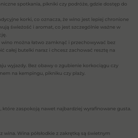
niczne spotkania, pikniki czy podróże, gdzie dostęp do
adycyjne korki, co oznacza, że wino jest lepiej chronione
wują świeżość i aromat, co jest szczególnie ważne w
ję.
lki, wino można łatwo zamknąć i przechowywać bez
pić całej butelki naraz i chcesz zachować resztę na
aju wyjazdy. Bez obawy o zgubienie korkociągu czy
nem na kempingu, pikniku czy plaży.
ą, które zaspokoją nawet najbardziej wyrafinowane gusta.
ycz wina. Wina półsłodkie z zakrętką są świetnym