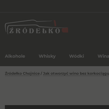
Alkohole
Whisky
Wódki
Win
Źródełko Chojnice
/
Jak otworzyć wino bez korkociąg