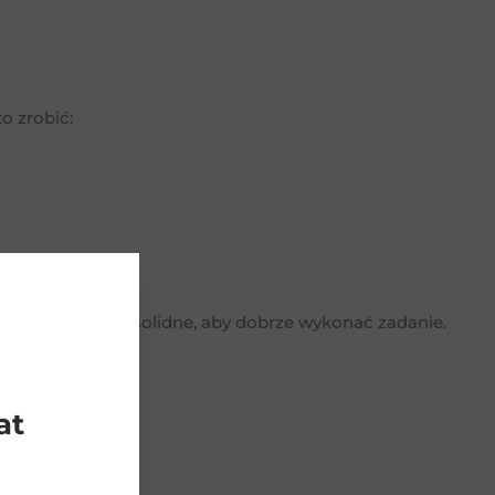
o zrobić:
nny być ostre i solidne, aby dobrze wykonać zadanie.
e skaleczyć się.
at
jak to zrobić: