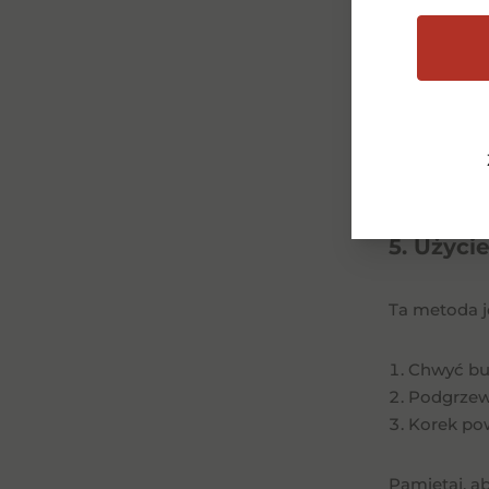
Włóż bute
Chwyć za 
Uderzaj c
Pamiętaj, ab
uderzeń. Ta
5. Użyci
Ta metoda je
Chwyć but
Podgrzewa
Korek po
Pamiętaj, ab