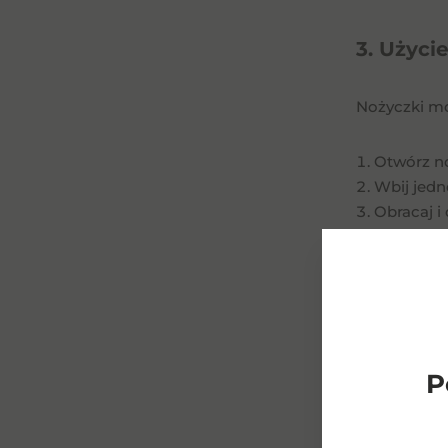
3. Użyci
Nożyczki mo
Otwórz n
Wbij jedno
Obracaj i
Kontynuuj
Metoda ta w
Pamiętaj, ab
4. Użyci
P
Metoda z bu