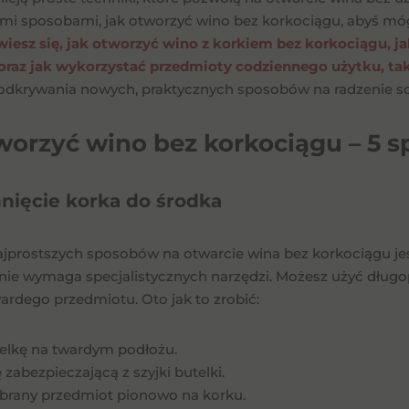
i sposobami, jak otworzyć wino bez korkociągu, abyś móg
iesz się, jak otworzyć wino z korkiem bez korkociągu, j
oraz jak wykorzystać przedmioty codziennego użytku, taki
i odkrywania nowych, praktycznych sposobów na radzenie s
worzyć wino bez korkociągu – 5
nięcie korka do środka
jprostszych sposobów na otwarcie wina bez korkociągu jes
 nie wymaga specjalistycznych narzędzi. Możesz użyć długo
wardego przedmiotu. Oto jak to zrobić:
elkę na twardym podłożu.
 zabezpieczającą z szyjki butelki.
brany przedmiot pionowo na korku.