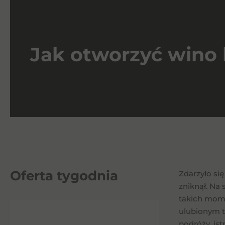
Jak otworzyć wino 
Oferta tygodnia
Zdarzyło si
zniknął. Na
takich mome
ulubionym t
podróży, ist