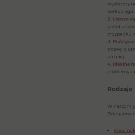
wystarczy o
korkociągu 
Lepsze z
przed utlen
przypadku w
Praktycz
obawy o utra
później.
Idealne n
problemy z 
Rodzaje 
W naszym
s
Oferujemy r
Wina pół