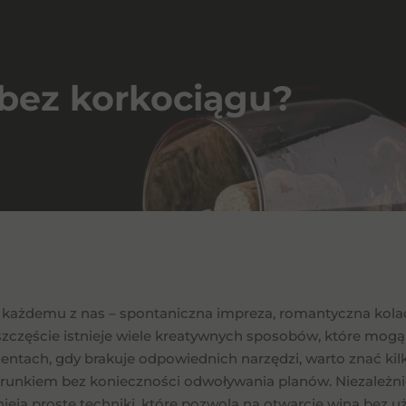
bez korkociągu?
ę każdemu z nas – spontaniczna impreza, romantyczna kolac
 szczęście istnieje wiele kreatywnych sposobów, które mo
ntach, gdy brakuje odpowiednich narzędzi, warto znać kil
runkiem bez konieczności odwoływania planów. Niezależnie 
nieją proste techniki, które pozwolą na otwarcie wina bez 