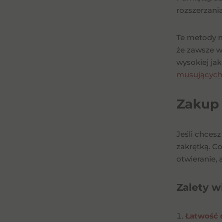
rozszerzani
Te metody m
że zawsze w
wysokiej ja
musującyc
Zakup 
Jeśli chces
zakrętką. C
otwieranie, 
Zalety w
Łatwość 