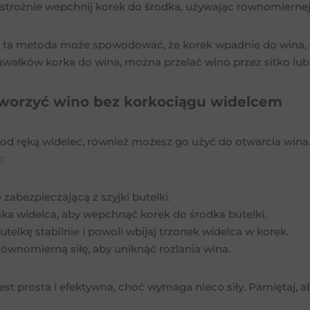
ostrożnie wepchnij korek do środka, używając równomiernej 
e ta metoda może spowodować, że korek wpadnie do wina, 
wałków korka do wina, można przelać wino przez sitko lub s
tworzyć wino bez korkociągu widelcem
pod ręką widelec, również możesz go użyć do otwarcia wina.
:
 zabezpieczającą z szyjki butelki.
nka widelca, aby wepchnąć korek do środka butelki.
utelkę stabilnie i powoli wbijaj trzonek widelca w korek.
równomierną siłę, aby uniknąć rozlania wina.
est prosta i efektywna, choć wymaga nieco siły. Pamiętaj, 