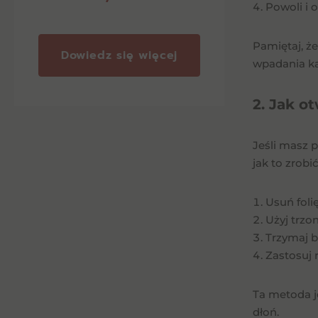
Powoli i 
Pamiętaj, ż
">
Dowiedz się więcej
wpadania ka
2. Jak o
Jeśli masz 
jak to zrobić
Usuń folię
Użyj trzo
Trzymaj b
Zastosuj 
Ta metoda j
dłoń.