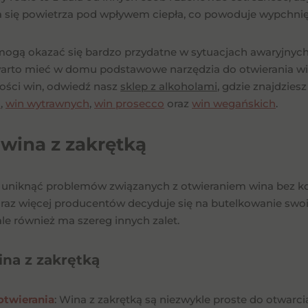
a się powietrza pod wpływem ciepła, co powoduje wypchnię
ogą okazać się bardzo przydatne w sytuacjach awaryjnych,
arto mieć w domu podstawowe narzędzia do otwierania win
kości win, odwiedź nasz
sklep z alkoholami
, gdzie znajdzies
h
,
win wytrawnych
,
win prosecco
oraz
win wegańskich
.
wina z zakrętką
z uniknąć problemów związanych z otwieraniem wina bez k
oraz więcej producentów decyduje się na butelkowanie swoic
ale również ma szereg innych zalet.
ina z zakrętką
otwierania
: Wina z zakrętką są niezwykle proste do otwarci