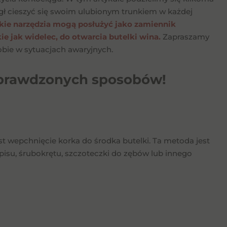
ł cieszyć się swoim ulubionym trunkiem w każdej
akie narzędzia mogą posłużyć jako zamiennik
e jak widelec, do otwarcia butelki wina.
Zapraszamy
obie w sytuacjach awaryjnych.
 sprawdzonych sposobów!
t wepchnięcie korka do środka butelki. Ta metoda jest
pisu, śrubokrętu, szczoteczki do zębów lub innego