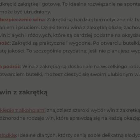
dkręcić zakrętkę i gotowe. To idealne rozwiązanie na sponta
może być utrudniony.
abezpieczenie wina
: Zakrętki są bardziej hermetyczne niż tr
ianiem i psuciem. Dzięki temu wina z zakrętką dłużej zacho
in białych i różowych, które są bardziej podatne na oksydac
ność
: Zakrętki są praktyczne i wygodne. Po otwarciu bute
tę jakości. To szczególnie przydatne, jeśli nie planujesz wy
a podróż
: Wina z zakrętką są doskonałe na wszelkiego rodz
otwarciem butelki, możesz cieszyć się swoim ulubionym wi
win z zakrętką
klepie z alkoholami
znajdziesz szeroki wybór win z zakrętk
óżnorodne rodzaje win, które sprawdzą się na każdą okazję:
słodkie
: Idealne dla tych, którzy cenią sobie delikatną słod