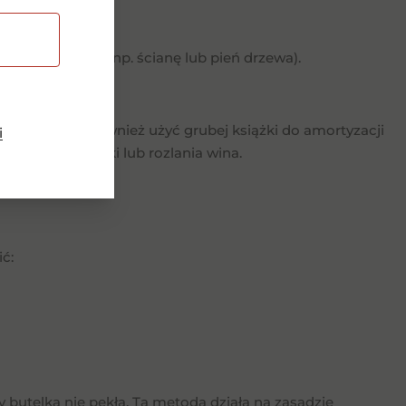
ą powierzchnię (np. ścianę lub pień drzewa).
telki. Możesz również użyć grubej książki do amortyzacji
i
kodzenia butelki lub rozlania wina.
ć:
y butelka nie pękła. Ta metoda działa na zasadzie