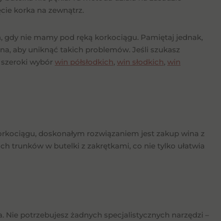
cie korka na zewnątrz.
 gdy nie mamy pod ręką korkociągu. Pamiętaj jednak,
a, aby uniknąć takich problemów. Jeśli szukasz
z szeroki wybór
win półsłodkich
,
win słodkich
,
win
orkociągu, doskonałym rozwiązaniem jest zakup wina z
h trunków w butelki z zakrętkami, co nie tylko ułatwia
a. Nie potrzebujesz żadnych specjalistycznych narzędzi –