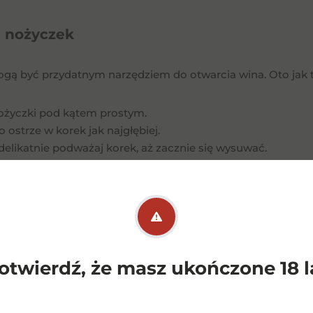
e nożyczek
gą być przydatnym narzędziem do otwarcia wina. Oto jak t
ożyczki pod kątem prostym.
 ostrze w korek jak najgłębiej.
 delikatnie podważaj korek, aż zacznie się wysuwać.
 obracanie i podważanie, aż korek całkowicie wyjdzie.
ymaga ostrożności, aby uniknąć skaleczenia. Nożyczki powi
y nie używać zbyt dużej siły, aby nie uszkodzić butelki ani ni
e buta
otwierdź, że masz ukończone 18 l
tem może brzmieć kontrowersyjnie, ale jest skuteczna. Oto 