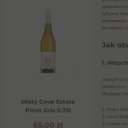
sprawdzonym
sytuacji.
Dow
otwieracza 
do lektury 
Jak ot
1. Wepch
Jednym z na
skuteczna i
długiego, t
Misty Cove Estate
Połóż but
Pinot Gris 0,75l
Usuń folię
65,00
zł
Ustaw wy