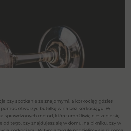
ja czy spotkanie ze znajomymi, a korkociąg gdzieś
gą pomóc otworzyć butelkę wina bez korkociągu. W
ka sprawdzonych metod, które umożliwią cieszenie się
od tego, czy znajdujesz się w domu, na pikniku, czy w
użycia korkociągu. W tym artykule podzielimy się kilkoma