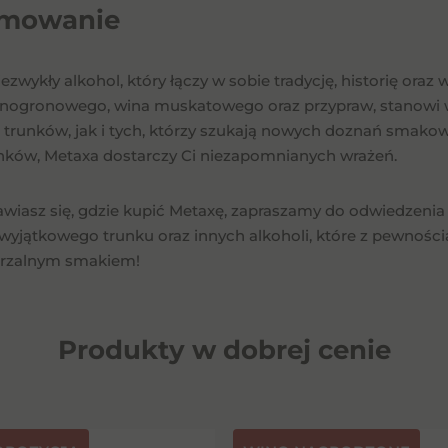
mowanie
iezwykły alkohol, który łączy w sobie tradycję, historię o
inogronowego, wina muskatowego oraz przypraw, stanowi 
trunków, jak i tych, którzy szukają nowych doznań smakowych
inków, Metaxa dostarczy Ci niezapomnianych wrażeń.
nawiasz się, gdzie kupić Metaxę, zapraszamy do odwiedzeni
wyjątkowego trunku oraz innych alkoholi, które z pewnością 
arzalnym smakiem!
Produkty w dobrej cenie