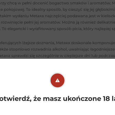
tórzy chcą w pełni docenić bogactwo smaków i aromatów, Me
e pokojowej. To idealny sposób, by cieszyć się jej głębok
takim wydaniu Metaxa najczęściej podawana jest w kieliszk
 rozwinięcie pełni jej aromatów. Można ją również delikatni
o elegancki i wyrafinowany sposób picia, który najlepiej sp
eferujących lżejsze doznania, Metaxa doskonale komponuje s
 także stopniowo rozwadnia alkohol, uwalniając łagodniejsz
etaxa sprawdzi się szczególnie w cieplejsze dni lub podczas
 również popularnym składnikiem koktajli, co otwiera szer
jprostszych, a zarazem bardzo smacznych drinków jest Metax
wieczór. Innym popularnym połączeniem jest Metaxa z w
ocowego i lekkiego charakteru, idealnego na ciepłe popołu
otwierdź, że masz ukończone 18 l
 bazie Metaxy mogą być wzbogacone o różne syropy, bittersy 
fil smakowy. To doskonały wybór na imprezy czy spotkania 