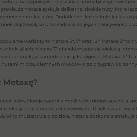
smaku, a następnie jest mieszany z aromatycznymi winami
sprawia, że Metaxa zyskuje delikatne, słodkie nuty, które 
rzennych oraz kwiatów. Dodatkowo, każda butelka Metaxy j
trunek dojrzewał, co przekłada się na jego intensywność ora
popularne warianty to Metaxa 5*, 7* oraz 12*. Metaxa 5* to
ub w koktajlach. Metaxa 7* charakteryzuje się większą inten
świetnie smakuje samodzielnie, jako digestif. Metaxa 12* to 
z nutami miodu, ciemnych owoców oraz przypraw korzenny
ć Metaxę?
runek, który oferuje szerokie możliwości degustacyjne, a sp
oraz okazji, przy których jest serwowana. Dzięki swojej wyj
, wino muskatowe oraz zioła, Metaxa doskonale smakuje za