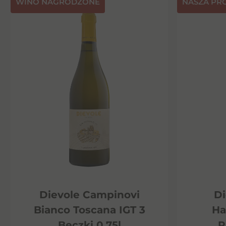
⁠WINO NAGRODZONE
NASZA PR
Dievole Campinovi
Di
Bianco Toscana IGT 3
Ha
Beczki 0,75l
P