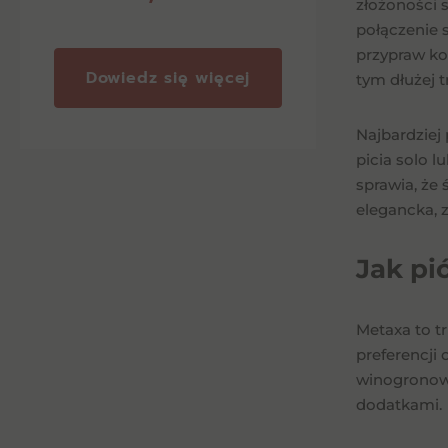
złożoności 
połączenie 
przypraw ko
Dowiedz się więcej
tym dłużej 
Najbardziej 
picia solo l
sprawia, że 
elegancka, 
Jak pi
Metaxa to t
preferencji 
winogronowe
dodatkami.