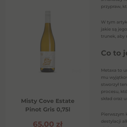
przypraw, k
W tym artyku
jakie są jeg
trunek, aby 
Co to 
Metaxa to u
mu wyjątkowy
stworzył ten
procesu, kt
skład oraz 
Misty Cove Estate
Pinot Gris 0,75l
Pierwszym k
destylacji 
65,00
zł