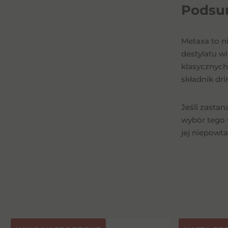
Podsu
Metaxa to n
destylatu w
klasycznych 
składnik dr
Jeśli zasta
wybór tego 
jej niepowt