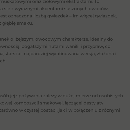
 muskatowymi oraz ziołowymi ekstraktami. To
łączą się z wyraźnymi akcentami suszonych owoców,
est oznaczona liczbą gwiazdek – im więcej gwiazdek,
z głębię smaku.
 trunek o lżejszym, owocowym charakterze, idealny do
sywnością, bogatszymi nutami wanilii i przypraw, co
najstarsza i najbardziej wyrafinowana wersja, złożona i
ch.
osób jej spożywania zależy w dużej mierze od osobistych
ątkowej kompozycji smakowej, łączącej destylaty
równo w czystej postaci, jak i w połączeniu z różnymi