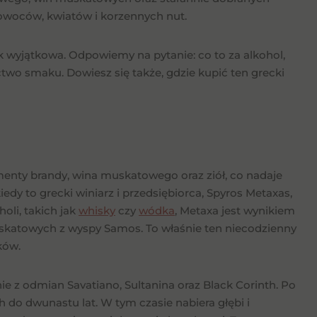
owoców, kwiatów i korzennych nut.
ak wyjątkowa. Odpowiemy na pytanie: co to za alkohol,
actwo smaku. Dowiesz się także, gdzie kupić ten grecki
ementy brandy, wina muskatowego oraz ziół, co nadaje
edy to grecki winiarz i przedsiębiorca, Spyros Metaxas,
oli, takich jak
whisky
czy
wódka
, Metaxa jest wynikiem
muskatowych z wyspy Samos. To właśnie ten niecodzienny
ków.
e z odmian Savatiano, Sultanina oraz Black Corinth. Po
 do dwunastu lat. W tym czasie nabiera głębi i