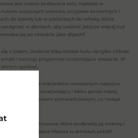
taxa jest często podawana solo, najlepiej w
imi nutami suszonych owoców, przypraw korzennych i
ach do brandy lub w szklankach do whisky, które
e podgrzać w dłoniach, aby uwolnić jeszcze więcej nut
rawdza się po obiedzie, jako digestif.
ię z lodem. Dodanie kilku kostek lodu nie tylko chłodzi
e smaki i tworząc przyjemnie orzeźwiające wrażenie. W
 letnich spotkań.
okie możliwości dla miłośników mieszanych napojów.
a z tonikiem – orzeźwiający i lekko gorzki napój,
odą gazowaną lub sokiem pomarańczowym, co nadaje
dnia.
at
oraz dodatki cytrusowe, które podkreślą jej ziołowy i
z przyjaciółmi, gdzie Metaxa w drinkach potrafi