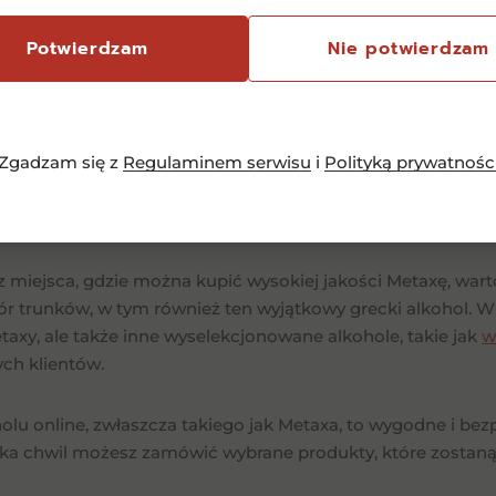
woją wszechstronnością i unikalnym charakterem.
Potwierdzam
Nie potwierdzam
nawiasz się, co podać do Metaxy, świetnie komponuje się ona
ery. Dzięki swojemu bogatemu profilowi smakowemu, dosko
z czekoladą, tiramisu czy ciastami owocowymi. To alkohol, 
ganckie uzupełnienie różnych dań i przysmaków, dzięki cze
Zgadzam się z
Regulaminem serwisu
i
Polityką prywatnośc
kupić Metaxę?
sz miejsca, gdzie można kupić wysokiej jakości Metaxę, war
ór trunków, w tym również ten wyjątkowy grecki alkohol. W
axy, ale także inne wyselekcjonowane alkohole, takie jak
w
ch klientów.
lu online, zwłaszcza takiego jak Metaxa, to wygodne i bezp
ilka chwil możesz zamówić wybrane produkty, które zostaną