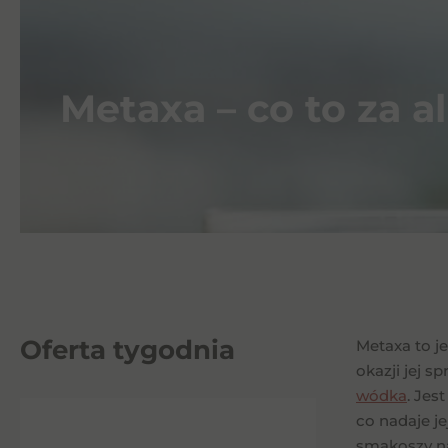
Metaxa – co to za al
Oferta tygodnia
Metaxa to je
okazji jej s
wódka
. Jes
co nadaje je
smakoszy na