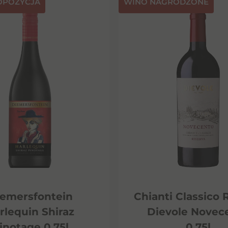
OPOZYCJA
⁠WINO NAGRODZONE
emersfontein
Chianti Classico 
rlequin Shiraz
Dievole Novec
inotage 0,75l
0,75l