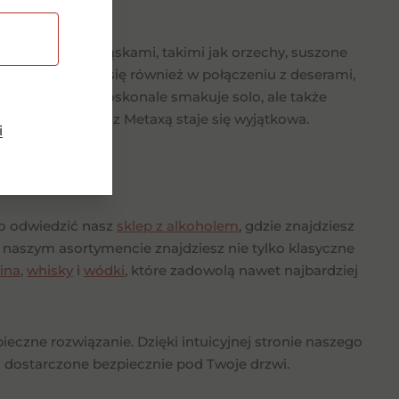
 z lekkimi przekąskami, takimi jak orzechy, suszone
nale sprawdzi się również w połączeniu z deserami,
który nie tylko doskonale smakuje solo, ale także
mu każda okazja z Metaxą staje się wyjątkowa.
i
to odwiedzić nasz
sklep z alkoholem
, gdzie znajdziesz
 naszym asortymencie znajdziesz nie tylko klasyczne
ina
,
whisky
i
wódki
, które zadowolą nawet najbardziej
ieczne rozwiązanie. Dzięki intuicyjnej stronie naszego
 dostarczone bezpiecznie pod Twoje drzwi.