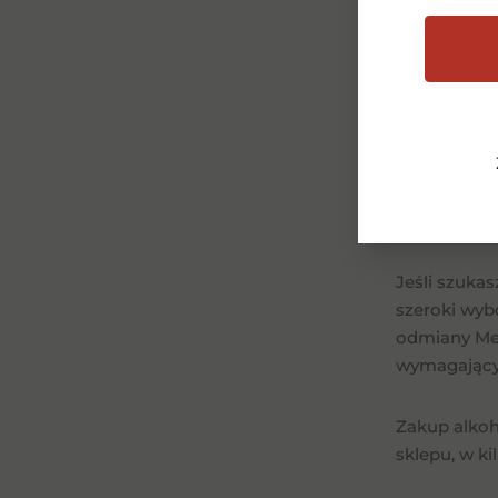
zaskoczyć s
Jeśli zasta
owoce czy s
szczególnie 
stanowi ele
Gdzie 
Jeśli szuka
szeroki wyb
odmiany Met
wymagający
Zakup alkoho
sklepu, w k