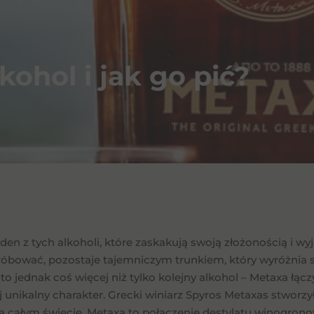
kohol i jak go pić?
den z tych alkoholi, które zaskakują swoją złożonością i wyj
próbować, pozostaje tajemniczym trunkiem, który wyróżnia si
t to jednak coś więcej niż tylko kolejny alkohol – Metaxa łą
j unikalny charakter. Grecki winiarz Spyros Metaxas stworzy
 całym świecie. Metaxa to połączenie destylatu winogron