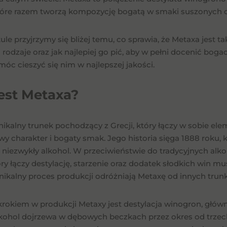
tóre razem tworzą kompozycję bogatą w smaki suszonych 
le przyjrzymy się bliżej temu, co sprawia, że Metaxa jest t
o rodzaje oraz jak najlepiej go pić, aby w pełni docenić bog
móc cieszyć się nim w najlepszej jakości.
jest Metaxa?
nikalny trunek pochodzący z Grecji, który łączy w sobie el
 charakter i bogaty smak. Jego historia sięga 1888 roku, ki
 niezwykły alkohol. W przeciwieństwie do tradycyjnych alkoh
óry łączy destylację, starzenie oraz dodatek słodkich win 
unikalny proces produkcji odróżniają Metaxę od innych trun
rokiem w produkcji Metaxy jest destylacja winogron, główni
alkohol dojrzewa w dębowych beczkach przez okres od trzech