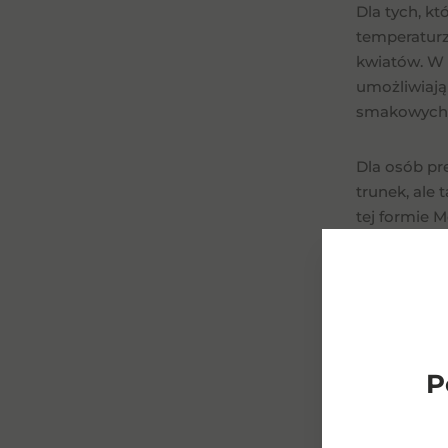
Dla tych, k
temperaturz
">
kwiatów. W 
umożliwiają
smakowych. T
Dla osób pr
trunek, ale
tej formie M
Metaxa jest
Jednym z na
idealny na 
trunkowi ow
P
Koktajle na
owocowy pro