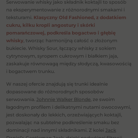
Serwowanie whisky jako składnik koktajli to sposób
na eksperymentowanie z różnorodnymi smakami i
teksturami.
Klasyczny Old Fashioned, z dodatkiem
cukru, kilku kropli angostury i skórki
pomarańczowej, podkreśla bogactwo i głębię
whisky
, tworząc harmonijną całość o złożonym
bukiecie. Whisky Sour, łączący whisky z sokiem
cytrynowym, syropem cukrowym i białkiem jaja,
zaskakuje równowagą między słodyczą, kwasowością
i bogactwem trunku.
W naszej ofercie znajdują się trunki idealnie
dopasowane do różnorodnych sposobów
serwowania.
Johnnie Walker Blonde
, ze swoim
łagodnym profilem i delikatnymi nutami owocowymi,
jest doskonały do lekkich, orzeźwiających koktajli,
pozwalając na subtelne podkreślenie smaku bez
dominacji nad innymi składnikami. Z kolei
Jack
Daniel’s Gentleman Jack
, dzięki podwójnej filtracji,