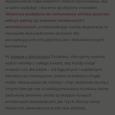
dopasowania odpowiednich metod serwowania, aby
w pełni wydobyć i docenić jej złożony charakter.
Właściwe podejście do serwowania whisky pozwala
odkryć pełnię jej walorów smakowych i
aromatycznych
, przekształcając każdą degustację w
niezwykłe doświadczenie zarówno dla
początkujących entuzjastów, jak i doświadczonych
koneserów.
W
sklepie z alkoholami
Źródełko, oferujemy szeroki
wybór whisky z całego świata, aby każdy mógł
znaleźć coś dla siebie – od łagodnych i subtelnych
blendów po intensywne i pełne charakteru single
malts. Nasza pasja do whisky i chęć dzielenia się nią z
innymi kieruje nas w selekcjonowaniu trunków, które
zadowolą zarówno osoby szukające nowych
smakowych doświadczeń, jak i tych, którzy cenią
klasyczne, sprawdzone przez lata etykiety.