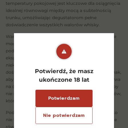
temperatury pokojowej jest kluczowe dla osiągnięcia
idealnej równowagi między mocą a subtelnością
trunku, umożliwiając degustatorom pełne
doświadczenie wszystkich walorów whisky.
Warto także pamiętać, że indywidualne preferencje
mogą wpływać na percepcję idealnej temperatury
podawania whisky. Niektórzy miłośnicy mogą
eksperymentować z delikatnym chłodzeniem
niektórych rodzajów whisky, aby dostosować
Potwierdź, że masz
doświadczenie do swoich gustów. Ważne jest jednak,
ukończone 18 lat
aby zawsze mieć na uwadze, jak temperatura wpływa
na charakterystykę trunku i dostosowywać ją tak, by
nie utracić żadnego z bogactwa smaków i aromatów,
Potwierdzam
które whisky ma do zaoferowania.
Podsumowując, temperatura serwowania whisky to
Nie potwierdzam
nie tylko kwestia tradycji czy zaleceń ekspertów, ale
również element, który ma bezpośredni wpływ na