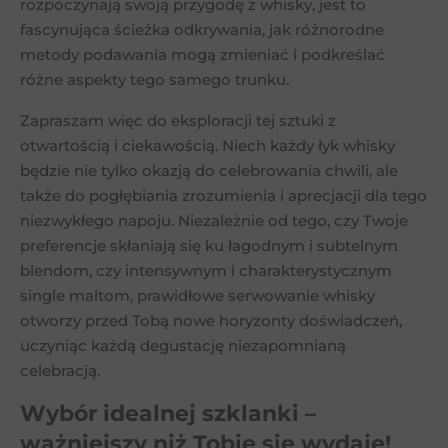
rozpoczynają swoją przygodę z whisky, jest to
fascynująca ścieżka odkrywania, jak różnorodne
metody podawania mogą zmieniać i podkreślać
różne aspekty tego samego trunku.
Zapraszam więc do eksploracji tej sztuki z
otwartością i ciekawością. Niech każdy łyk whisky
będzie nie tylko okazją do celebrowania chwili, ale
także do pogłębiania zrozumienia i aprecjacji dla tego
niezwykłego napoju. Niezależnie od tego, czy Twoje
preferencje skłaniają się ku łagodnym i subtelnym
blendom, czy intensywnym i charakterystycznym
single maltom, prawidłowe serwowanie whisky
otworzy przed Tobą nowe horyzonty doświadczeń,
uczyniąc każdą degustację niezapomnianą
celebracją.
Wybór idealnej szklanki –
ważniejszy niż Tobie się wydaje!