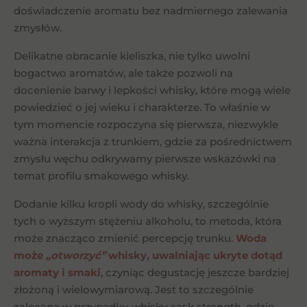
doświadczenie aromatu bez nadmiernego zalewania
zmysłów.
Delikatne obracanie kieliszka, nie tylko uwolni
bogactwo aromatów, ale także pozwoli na
docenienie barwy i lepkości whisky, które mogą wiele
powiedzieć o jej wieku i charakterze. To właśnie w
tym momencie rozpoczyna się pierwsza, niezwykle
ważna interakcja z trunkiem, gdzie za pośrednictwem
zmysłu węchu odkrywamy pierwsze wskazówki na
temat profilu smakowego whisky.
Dodanie kilku kropli wody do whisky, szczególnie
tych o wyższym stężeniu alkoholu, to metoda, która
może znacząco zmienić percepcję trunku.
Woda
może
„otworzyć”
whisky, uwalniając ukryte dotąd
aromaty i smaki
, czyniąc degustację jeszcze bardziej
złożoną i wielowymiarową. Jest to szczególnie
zalecane w przypadku whisky cask strength, gdzie