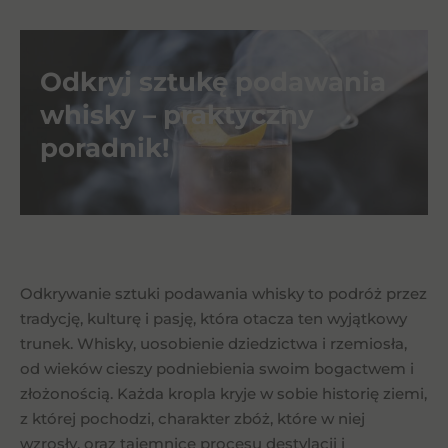
Odkryj sztukę podawania
whisky – praktyczny
poradnik!
Odkrywanie sztuki podawania whisky to podróż przez
tradycję, kulturę i pasję, która otacza ten wyjątkowy
trunek. Whisky, uosobienie dziedzictwa i rzemiosła,
">
od wieków cieszy podniebienia swoim bogactwem i
złożonością. Każda kropla kryje w sobie historię ziemi,
z której pochodzi, charakter zbóż, które w niej
wzrosły, oraz tajemnice procesu destylacji i