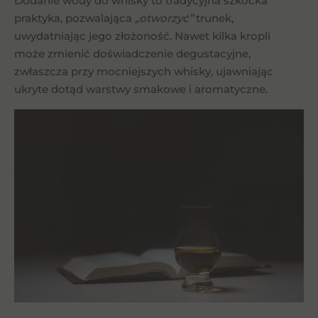
Dodanie wody do whisky to tradycyjna szkocka
praktyka, pozwalająca
„otworzyć”
trunek,
uwydatniając jego złożoność. Nawet kilka kropli
może zmienić doświadczenie degustacyjne,
zwłaszcza przy mocniejszych whisky, ujawniając
ukryte dotąd warstwy smakowe i aromatyczne.