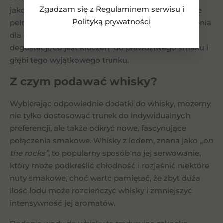
Zgadzam się z
Regulaminem serwisu
i
jakość doświadczenia degustacyjnego. Docenienie
Polityką prywatności
pełni charakteru whisky wymaga uwagi i zrozumienia
dla roli, jaką temperatura odgrywa w procesie
degustacji, co jest kluczem do prawdziwego smaku i
głębi tego wyjątkowego trunku.
Z czym podawać whisky?
Wybierając odpowiednie dodatki do whisky, możemy
nie tylko dostosować trunek do indywidualnych
preferencji, ale także odkryć nowe, fascynujące
połączenia smakowe. Whisky z lodem, znana jako
„on
the rocks”
, to popularny sposób na jej serwowanie,
który może podkreślić chłodność i rozjaśnić niektóre
nuty smakowe, choć warto pamiętać, że zbyt duża
ilość lodu może rozcieńczyć whisky i zmniejszyć
intensywność jej aromatów.