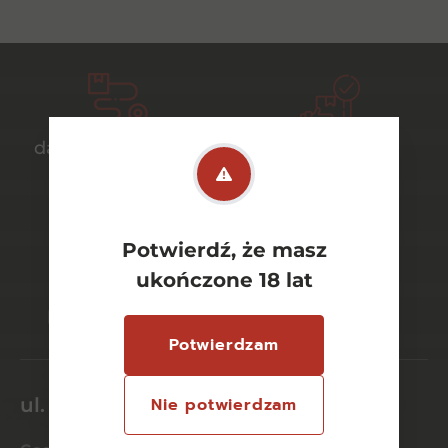
darmowa dostawa
bezpieczny
od 700 zł
transport
Potwierdź, że masz
ukończone 18 lat
bezpieczne
szeroki wybór
płatności online
asortymentu
Potwierdzam
ul. Dworcowa 26/6
Nie potwierdzam