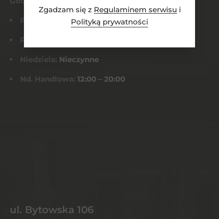
Godziny otwarcia
Zgadzam się z
Regulaminem serwisu
i
Pn-Czw:
8:00 – 21:00
Polityką prywatności
Pt-Sob:
8:00 – 22:00
Niedziela:
Nieczynne
Nd. Handlowa:
12:00 – 20:00
ul. Bytowska 106