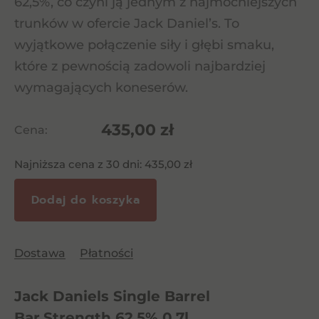
62,5%, co czyni ją jednym z najmocniejszych
trunków w ofercie Jack Daniel’s. To
wyjątkowe połączenie siły i głębi smaku,
które z pewnością zadowoli najbardziej
wymagających koneserów.
435,00
zł
Cena:
Najniższa cena z 30 dni:
435,00
zł
Dodaj do koszyka
Dostawa
Płatności
Jack Daniels Single Barrel
Bar.Strength 62.5% 0.7l