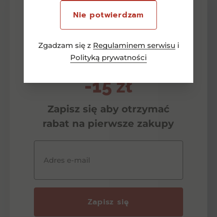
Nie potwierdzam
Zgadzam się z
Regulaminem serwisu
i
Newsletter
Polityką prywatności
-15 zł
Zapisz się aby otrzymać
rabat na pierwsze zakupy
Adres e-mail
Zapisz się