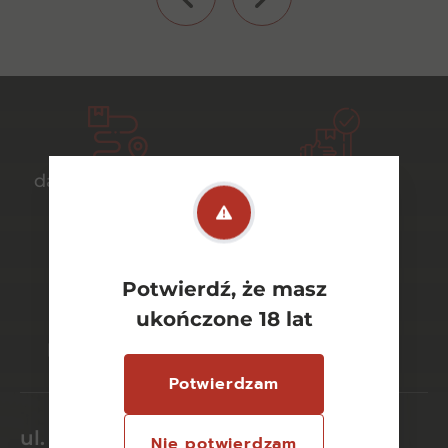
darmowa dostawa
bezpieczny
od 700 zł
transport
Potwierdź, że masz
bezpieczne
szeroki wybór
ukończone 18 lat
płatności online
asortymentu
Potwierdzam
ul. Dworcowa 26/6
Nie potwierdzam