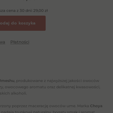
sza cena z 30 dni:
29,00
zł
odaj do koszyka
awa
Płatności
Umeshu
, produkowane z najwyższej jakości owoców
czy, owocowego aromatu oraz delikatnej kwasowości,
kich alkoholi.
 tworzony poprzez macerację owoców ume. Marka
Choya
 nadają trunkowi naturalny, bogaty smak i aromat.