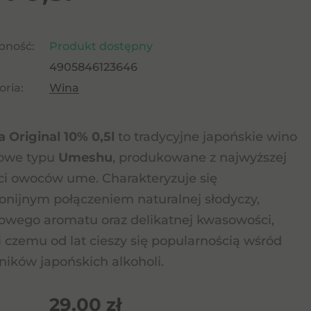
pność:
Produkt dostępny
4905846123646
ria:
Wina
 Original 10% 0,5l
to tradycyjne japońskie wino
kowe typu
Umeshu
, produkowane z najwyższej
ci owoców ume. Charakteryzuje się
nijnym połączeniem naturalnej słodyczy,
wego aromatu oraz delikatnej kwasowości,
i czemu od lat cieszy się popularnością wśród
ników japońskich alkoholi.
29,00
zł