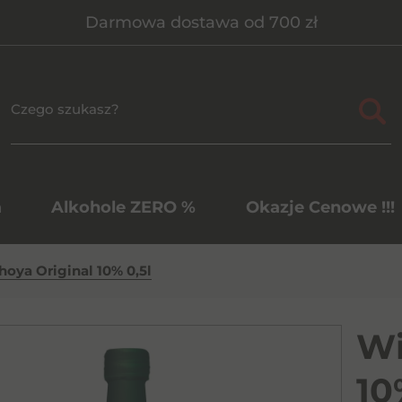
Darmowa dostawa od 700 zł
a
Alkohole ZERO %
Okazje Cenowe !!!
oya Original 10% 0,5l
Wi
10