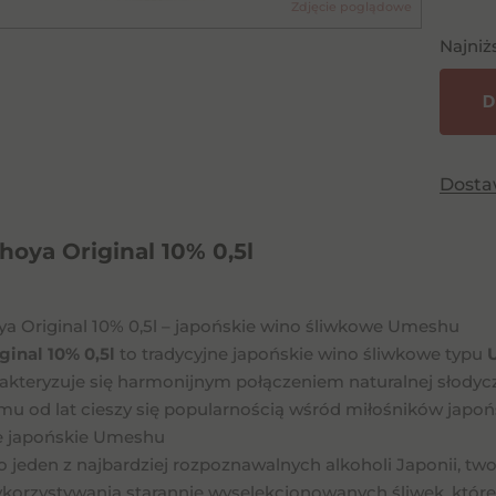
Zdjęcie poglądowe
Najniż
D
Dost
oya Original 10% 0,5l
a Original 10% 0,5l – japońskie wino śliwkowe Umeshu
ginal 10% 0,5l
to tradycyjne japońskie wino śliwkowe typu
akteryzuje się harmonijnym połączeniem naturalnej słody
mu od lat cieszy się popularnością wśród miłośników japońs
e japońskie Umeshu
o jeden z najbardziej rozpoznawalnych alkoholi Japonii,
wykorzystywania starannie wyselekcjonowanych śliwek, które