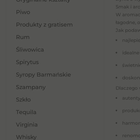
Smak i ar
Piwo
W aromac
łagodne, 
Produkty z gratisem
Jak podaw
Rum
najlepi
Śliwowica
idealn
Spirytus
świetni
Syropy Barmańskie
doskona
Szampany
Dlaczego 
autent
Szkło
produk
Tequila
harmon
Virginia
renomo
Whisky