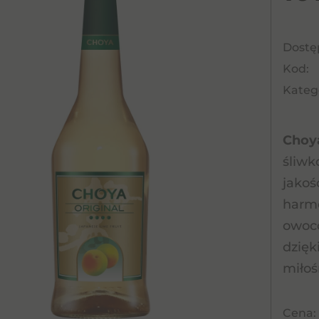
Dostę
Kod:
Katego
Choya
śliw
jakoś
harmo
owoco
dzięk
miłoś
Cena: