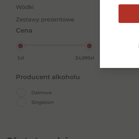
Wódki
Zestawy prezentowe
Cena
5zł
34,999zł
Producent alkoholu
Dalmore
Singleton