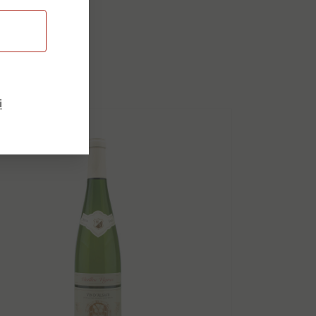
dukty
i