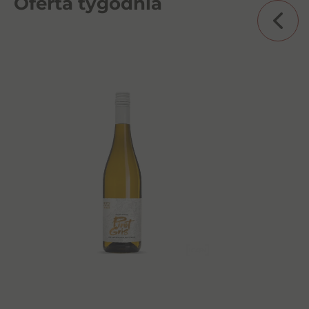
Oferta tygodnia
Alpaca Chardonnay Semillon
0,75l BW
26,00
zł
Dowiedz się więcej