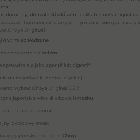
omat
ie dominują
dojrzałe śliwki ume
, delikatne nuty migdałó
owocowe i harmonijne, z przyjemnym balansem pomiędzy sł
ać Choya Original?
ej dobrze
schłodzone
e do serwowania z
lodem
e sprawdza się jako aperitif lub digestif
łe do deserów i kuchni azjatyckiej
warto wybrać Choya Original 0,5l?
yczne japońskie wino śliwkowe
Umeshu
owane z owoców ume
ijny, owocowy smak
wany japoński producent
Choya