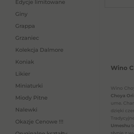
Edycje limitowane
Giny
Grappa
Grzaniec
Kolekcja Dalmore
Koniak
Wino Ch
Likier
Miniaturki
Wino Choy
Choya Ori
Miody Pitne
ume. Char
Nalewki
dzięki cze
Tradycyjn
Okazje Cenowe !!!
Umeshu
t
słynie z 
Oryginalne kształty