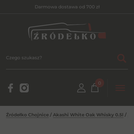
Darmowa dostawa od 700 zł
0
Źródełko Chojnice
/
Akashi White Oak Whisky 0.5l
/
Ak