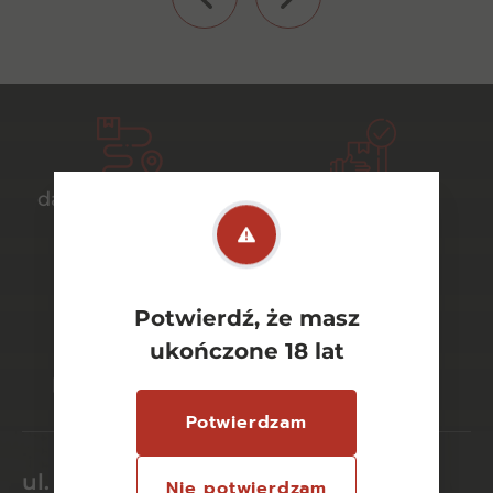
darmowa dostawa
bezpieczny
od 700 zł
transport
Potwierdź, że masz
bezpieczne
szeroki wybór
ukończone 18 lat
płatności online
asortymentu
Potwierdzam
ul. Dworcowa 26/6
Nie potwierdzam