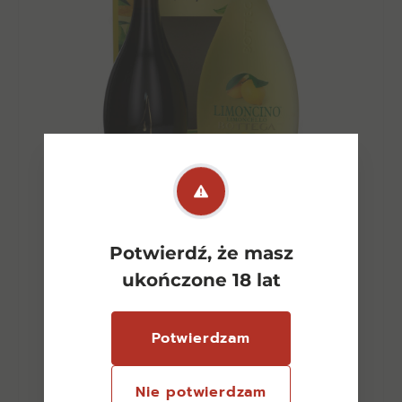
Potwierdź, że masz
ukończone 18 lat
Bottega Duopak(1xLimoncino
0,5l+1xMillesimato 0,75l)
Potwierdzam
80,00
zł
Nie potwierdzam