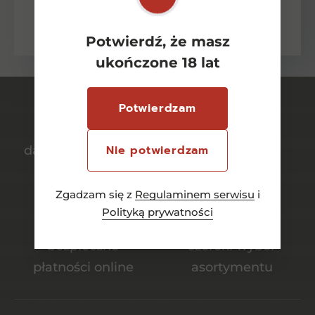
zasadami ochrony danych osobowych
wyrażonych w Polityce Prywatności.
Potwierdź, że masz
ukończone 18 lat
Potwierdzam
Nie potwierdzam
darmowa dostawa
bezpieczny
od 700 zł
transport
Zgadzam się z
Regulaminem serwisu
i
Polityką prywatności
bezpieczne
szeroki wybór
płatności online
asortymentu