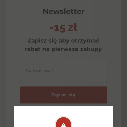
Newsletter
-15 zł
Zapisz się aby otrzymać
rabat na pierwsze zakupy
Adres e-mail
Zapisz się
Wyrażam zgodę na przetwarzanie przez
ŹrodełkoAlkohole moich danych
osobowych w celu odpowiedzi na zadane
pytanie lub złożenie oferty zgodnie z