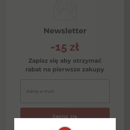
Newsletter
-15 zł
Zapisz się aby otrzymać
rabat na pierwsze zakupy
Adres e-mail
Zapisz się