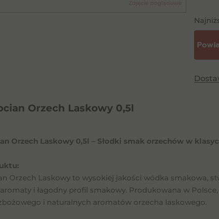
Zdjęcie poglądowe
Najniż
Dost
ocian Orzech Laskowy 0,5l
ian Orzech Laskowy 0,5l – Słodki smak orzechów w klasyc
uktu:
ian Orzech Laskowy to wysokiej jakości wódka smakowa, st
aromaty i łagodny profil smakowy. Produkowana w Polsce,
 zbożowego i naturalnych aromatów orzecha laskowego.