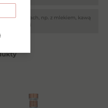
 lub w drinkach, np. z mlekiem, kawą
 waniliowymi
i
dukty