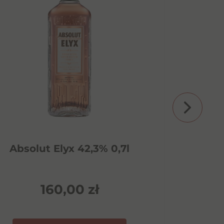
Absolut Elyx 42,3% 0,7l
Adam
160,00
zł