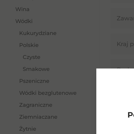
Wina
Zawar
Wódki
Kukurydziane
Kraj 
Polskie
Czyste
Smakowe
Rodza
Pszeniczne
Wódki bezglutenowe
Smak
Zagraniczne
P
Ziemniaczane
Żytnie
Barw