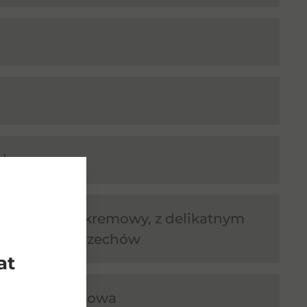
akowa
owy, słodki, kremowy, z delikatnym
prażonych orzechów
at
wa, bursztynowa