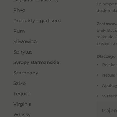
To propoz
Piwo
doskonała
Produkty z gratisem
Zastosow
Biały Boc
Rum
także dosk
Śliwowica
swojemu w
Spirytus
Dlaczego
Syropy Barmańskie
Polska 
Szampany
Natura
Szkło
Atrakcy
Tequila
Wszechs
Virginia
Poje
Whisky