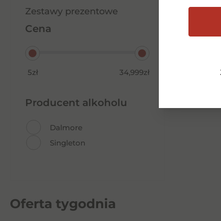
Zestawy prezentowe
Cena
Najle
5zł
34,999zł
Producent alkoholu
Dalmore
Singleton
Oferta tygodnia