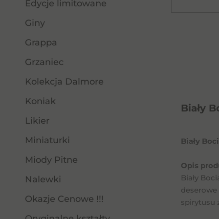
Edycje limitowane
Giny
Grappa
Grzaniec
Kolekcja Dalmore
Koniak
Biały B
Likier
Miniaturki
Biały Boc
Miody Pitne
Opis prod
Biały Boc
Nalewki
deserowe 
Okazje Cenowe !!!
spirytusu
Oryginalne kształty