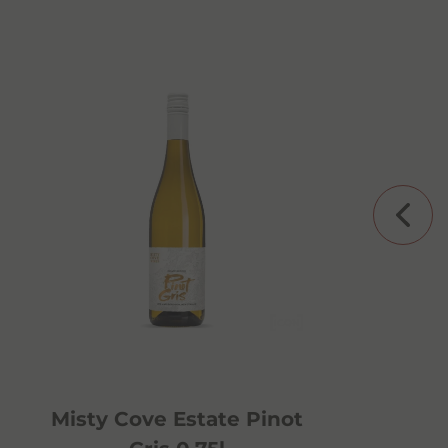
Baba Yaga 1l 40%
145,00
zł
Misty Cove Estate Pinot