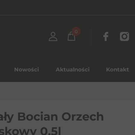
0
Nowości
Aktualności
Kontakt
ały Bocian Orzech
skowy 0,5l