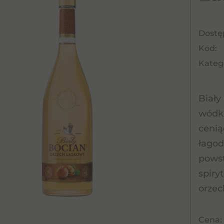
Dostę
Kod:
Katego
Biały
wódka
cenią
łagod
powst
spiry
orzec
Cena: