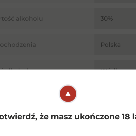
tość alkoholu
30%
pochodzenia
Polska
j alkoholu
Wódka sm
Orzech lask
aromatem 
otwierdź, że masz ukończone 18 l
a
Jasnobrązo