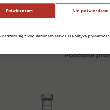
Potwierdzam
Nie potwierdzam
piej podawać:
Schłodzoną
lub lodami
Zgadzam się z
Regulaminem serwisu
i
Polityką prywatnośc
Podobne
pro