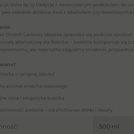
ycja, która łączy tradycję z nowoczesnym podejściem do s
 jako składnik drinków, kaw z alkoholem czy deserowych kok
anie:
ian Orzech Laskowy idealnie sprawdza się podczas spotkań 
onałą alternatywą dla likierów – świetnie komponuje się z 
yrazistemu, ale nieprzytłaczającemu smakowi, przypadnie
 warto?
marka o uznanej jakości
lny aromat orzecha laskowego
jna cena i elegancka butelka
tronność podania – od shotów po drinki i desery
mność:
500 ml