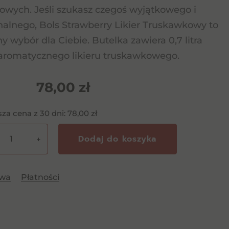
wych. Jeśli szukasz czegoś wyjątkowego i
nalnego, Bols Strawberry Likier Truskawkowy to
ny wybór dla Ciebie. Butelka zawiera 0,7 litra
aromatycznego likieru truskawkowego.
78,00
zł
sza cena z 30 dni:
78,00
zł
Dodaj do koszyka
+
erry
awa
Płatności