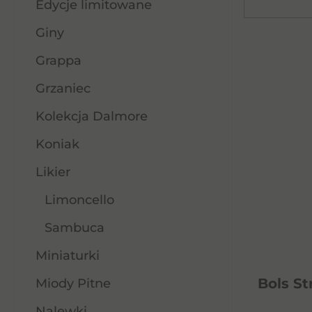
Edycje limitowane
Giny
Grappa
Grzaniec
Kolekcja Dalmore
Koniak
Likier
Limoncello
Sambuca
Miniaturki
Bols St
Miody Pitne
Nalewki