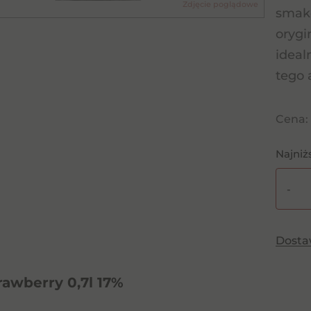
Zdjęcie poglądowe
smako
orygi
ideal
tego 
Cena:
Najniż
-
ilość
Bols
Strawb
Dost
0,7l
17%
rawberry 0,7l 17%