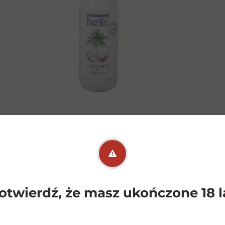
Bazilio Likier Kokosowy 0,7l
15%
32,00
zł
otwierdź, że masz ukończone 18 l
Dowiedz się więcej