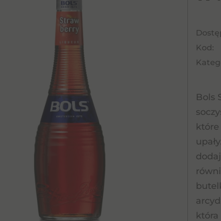
Dostę
Kod:
Katego
Bols 
soczy
które
upały
dodaj
równi
butel
arcyd
która