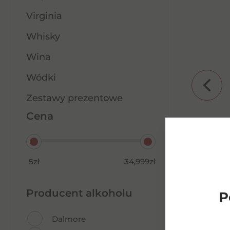
Virginia
Whisky
Wina
Wódki
Zestawy prezentowe
Cena
l
Advocaat Classic 0,5l 20%
5zł
34,999zł
37,00
zł
Producent alkoholu
P
Dowiedz się więcej
Dalmore