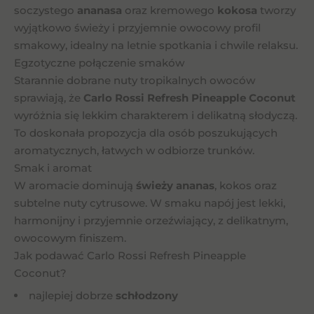
soczystego
ananasa
oraz kremowego
kokosa
tworzy
wyjątkowo świeży i przyjemnie owocowy profil
smakowy, idealny na letnie spotkania i chwile relaksu.
Egzotyczne połączenie smaków
Starannie dobrane nuty tropikalnych owoców
sprawiają, że
Carlo Rossi Refresh Pineapple Coconut
wyróżnia się lekkim charakterem i delikatną słodyczą.
To doskonała propozycja dla osób poszukujących
aromatycznych, łatwych w odbiorze trunków.
Smak i aromat
W aromacie dominują
świeży ananas
, kokos oraz
subtelne nuty cytrusowe. W smaku napój jest lekki,
harmonijny i przyjemnie orzeźwiający, z delikatnym,
owocowym finiszem.
Jak podawać Carlo Rossi Refresh Pineapple
Coconut?
najlepiej dobrze
schłodzony