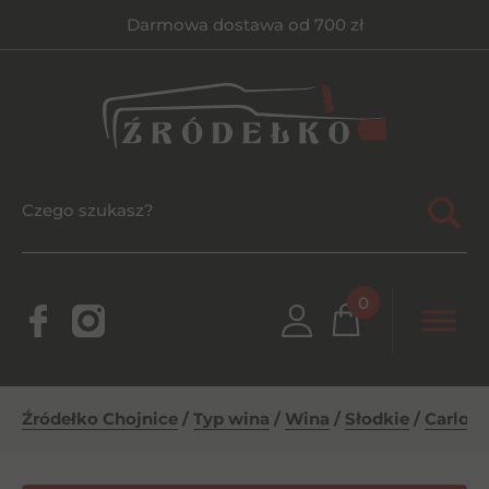
Darmowa dostawa od 700 zł
0
Źródełko Chojnice
/
Typ wina
/
Wina
/
Słodkie
/
Carlo R