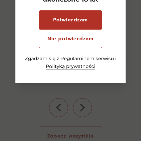
50,00
zł
Potwierdzam
Nie potwierdzam
Dowiedz się więcej
Zgadzam się z
Regulaminem serwisu
i
Polityką prywatności
Zobacz wszystkie