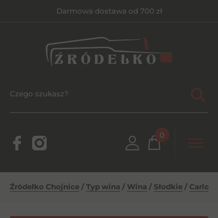
Darmowa dostawa od 700 zł
0
Źródełko Chojnice
/
Typ wina
/
Wina
/
Słodkie
/
Carlo R