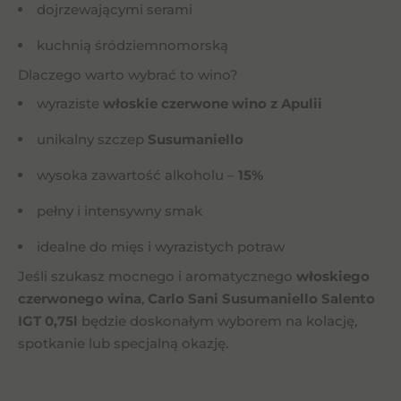
dojrzewającymi serami
kuchnią śródziemnomorską
Dlaczego warto wybrać to wino?
wyraziste
włoskie czerwone wino z Apulii
unikalny szczep
Susumaniello
wysoka zawartość alkoholu –
15%
pełny i intensywny smak
idealne do mięs i wyrazistych potraw
Jeśli szukasz mocnego i aromatycznego
włoskiego
czerwonego wina
,
Carlo Sani Susumaniello Salento
IGT 0,75l
będzie doskonałym wyborem na kolację,
spotkanie lub specjalną okazję.