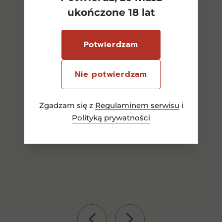
ukończone 18 lat
Aves del Sur Sauvignon
Potwierdzam
Blanc 0,75l 12%
30,00
zł
Nie potwierdzam
Zgadzam się z
Regulaminem serwisu
i
Dowiedz się więcej
Polityką prywatności