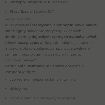
Szczep winogron:
Susumaniello
Klasyfikacja:
Salento IGT
Smak i aromat
Wino posiada
intensywną, ciemnorubinową barwę
oraz bogaty bukiet aromatyczny. W zapachu
dominują nuty
dojrzałych czarnych owoców, wiśni,
śliwek oraz przypraw
. Na podniebieniu jest pełne,
mocne i dobrze zbalansowane, z wyczuwalnymi
taninami oraz długim, wyrazistym finiszem.
Do czego pasuje?
Carlo Sani Susumaniello Salento
doskonale
komponuje się z:
czerwonym mięsem i daniami z grilla
dziczyzną
makaronami z intensywnymi sosami