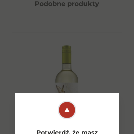
Podobne
produkty
Potwierdź, że masz