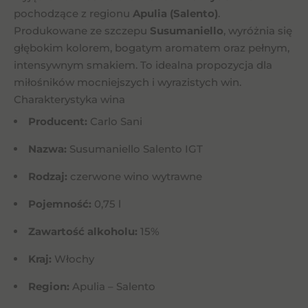
pochodzące z regionu
Apulia (Salento)
.
Produkowane ze szczepu
Susumaniello
, wyróżnia się
głębokim kolorem, bogatym aromatem oraz pełnym,
intensywnym smakiem. To idealna propozycja dla
miłośników mocniejszych i wyrazistych win.
Charakterystyka wina
Producent:
Carlo Sani
Nazwa:
Susumaniello Salento IGT
Rodzaj:
czerwone wino wytrawne
Pojemność:
0,75 l
Zawartość alkoholu:
15%
Kraj:
Włochy
Region:
Apulia – Salento