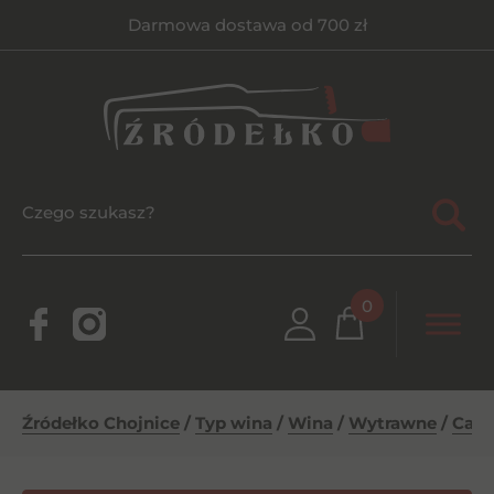
Darmowa dostawa od 700 zł
0
Źródełko Chojnice
/
Typ wina
/
Wina
/
Wytrawne
/
Carl