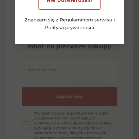
Nie potwierdzam
Newsletter
-15 zł
Zgadzam się z
Regulaminem serwisu
i
Polityką prywatności
Zapisz się aby otrzymać
rabat na pierwsze zakupy
Adres e-mail
Zapisz się
Wyrażam zgodę na przetwarzanie przez
ŹrodełkoAlkohole moich danych
osobowych w celu odpowiedzi na zadane
pytanie lub złożenie oferty zgodnie z
zasadami ochrony danych osobowych
wyrażonych w Polityce Prywatności.