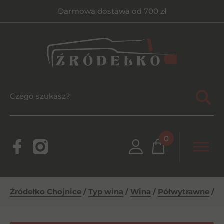
Darmowa dostawa od 700 zł
0
Źródełko Chojnice
/
Typ wina
/
Wina
/
Półwytrawne
/
C