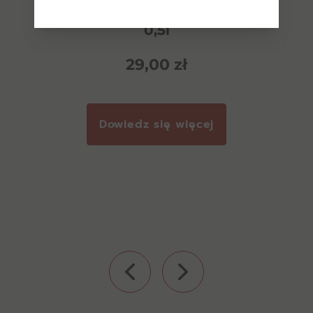
Biały Bocian Advocaat 16%
0,5l
29,00
zł
Dowiedz się więcej