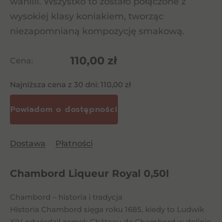
wanilii. Wszystko to zostało połączone z
wysokiej klasy koniakiem, tworząc
niezapomnianą kompozycję smakową.
110,00
zł
Cena:
Najniższa cena z 30 dni:
110,00
zł
Dostawa
Płatności
Chambord Liqueur Royal 0,50l
Chambord – historia i tradycja
Historia Chambord sięga roku 1685, kiedy to Ludwik
XIV odwiedził zamek Château de Chambord w dolinie