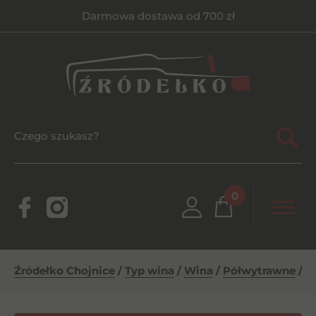
Darmowa dostawa od 700 zł
0
Źródełko Chojnice
/
Typ wina
/
Wina
/
Półwytrawne
/
C