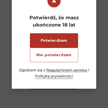
Potwierdź, że masz
ukończone 18 lat
Potwierdzam
Amarone Della Valpolicella
Vintage Biscardo CW 0,75l
Nie potwierdzam
140,00
zł
Zgadzam się z
Regulaminem serwisu
i
Polityką prywatności
Dowiedz się więcej