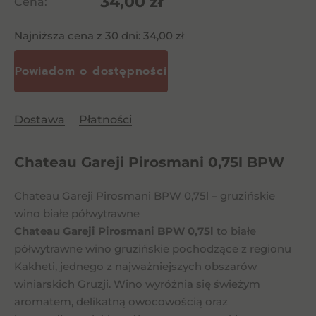
34,00
zł
Cena:
Najniższa cena z 30 dni:
34,00
zł
Dostawa
Płatności
Chateau Gareji Pirosmani 0,75l BPW
Chateau Gareji Pirosmani BPW 0,75l – gruzińskie
wino białe półwytrawne
Chateau Gareji Pirosmani BPW 0,75l
to białe
półwytrawne wino gruzińskie pochodzące z regionu
Kakheti, jednego z najważniejszych obszarów
winiarskich Gruzji. Wino wyróżnia się świeżym
aromatem, delikatną owocowością oraz