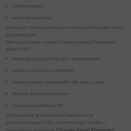
lekkimi serami,
kuchnią azjatycką.
Może być również podawane samodzielnie jako wino
degustacyjne.
Dlaczego warto wybrać Chateau Gareji Pirosmani
BPW 0,75l?
tradycyjne gruzińskie wino półwytrawne,
świeży i owocowy charakter,
łagodny smak odpowiedni dla wielu osób,
idealne do lekkich potraw,
klasyczna butelka 0,75l.
Jeśli szukasz gruzińskiego białego wina
półwytrawnego 0,75l o harmonijnym smaku i
owocowym aromacie,
Chateau Gareji Pirosmani