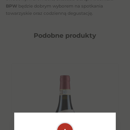
BPW
będzie dobrym wyborem na spotkania
towarzyskie oraz codzienną degustację.
Podobne
produkty