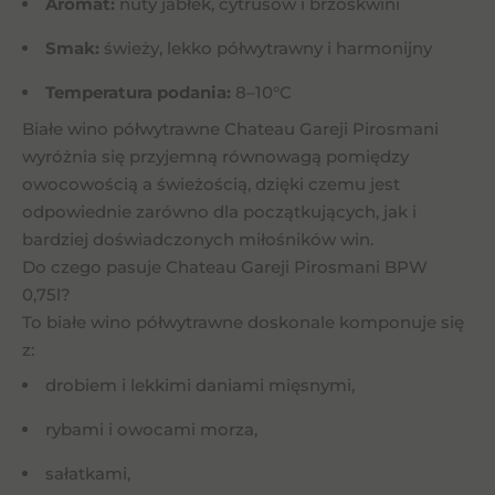
Aromat:
nuty jabłek, cytrusów i brzoskwini
Smak:
świeży, lekko półwytrawny i harmonijny
Temperatura podania:
8–10°C
Białe wino półwytrawne Chateau Gareji Pirosmani
wyróżnia się przyjemną równowagą pomiędzy
owocowością a świeżością, dzięki czemu jest
odpowiednie zarówno dla początkujących, jak i
bardziej doświadczonych miłośników win.
Do czego pasuje Chateau Gareji Pirosmani BPW
0,75l?
To białe wino półwytrawne doskonale komponuje się
z:
drobiem i lekkimi daniami mięsnymi,
rybami i owocami morza,
sałatkami,