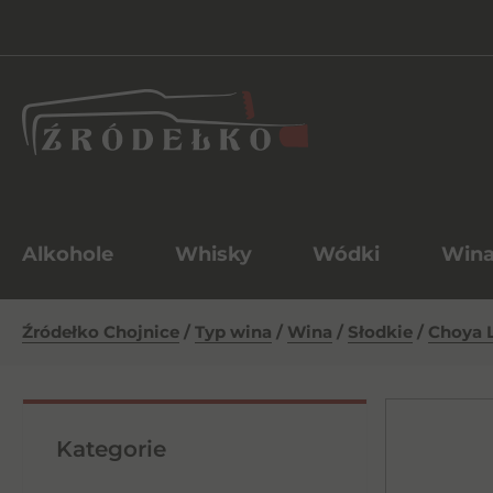
Alkohole
Whisky
Wódki
Win
Źródełko Chojnice
/
Typ wina
/
Wina
/
Słodkie
/
Choya L
Kategorie