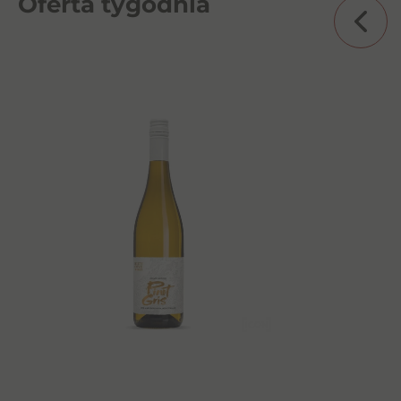
Oferta tygodnia
Aves del Sur Sauvignon Blanc
0,75l 12%
30,00
zł
Dowiedz się więcej