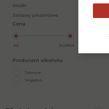
Wódki
Zestawy prezentowe
Cena
5zł
34,999zł
Producent alkoholu
Dalmore
Singleton