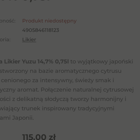
pność:
Produkt niedostępny
4905846118123
ria:
Likier
 Likier Yuzu 14,7% 0,75l
to wyjątkowy japoński
r stworzony na bazie aromatycznego cytrusu
, cenionego za intensywny, świeży smak i
yczny aromat. Połączenie naturalnej cytrusowej
ości z delikatną słodyczą tworzy harmonijny i
wiający trunek inspirowany tradycyjnymi
mi Japonii.
115,00
zł