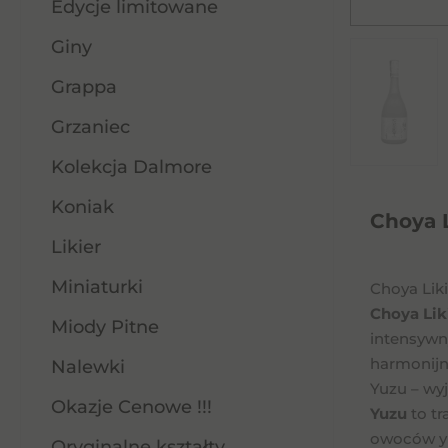
Edycje limitowane
Zdjęcie poglądowe
Giny
Grappa
Grzaniec
Kolekcja Dalmore
Koniak
Choya L
Likier
Miniaturki
Choya Liki
Choya Liki
Miody Pitne
intensywny
harmonijn
Nalewki
Yuzu – wy
Okazje Cenowe !!!
Yuzu
to tr
owoców yu
Oryginalne kształty