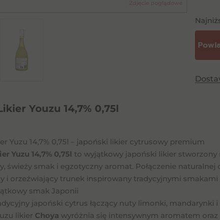
Zdjęcie poglądowe
Najniż
Dost
ikier Youzu 14,7% 0,75l
er Yuzu 14,7% 0,75l – japoński likier cytrusowy premium
er Yuzu 14,7% 0,75l
to wyjątkowy japoński likier stworzon
, świeży smak i egzotyczny aromat. Połączenie naturalnej 
y i orzeźwiający trunek inspirowany tradycyjnymi smakami 
jątkowy smak Japonii
adycyjny japoński cytrus łączący nuty limonki, mandarynki i
zu likier
Choya
wyróżnia się intensywnym aromatem oraz