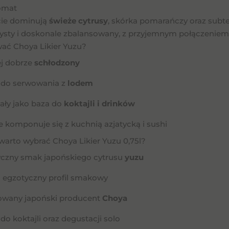
omat
ie dominują
świeże cytrusy
, skórka pomarańczy oraz subt
czysty i doskonale zbalansowany, z przyjemnym połączeniem
ać Choya Likier Yuzu?
ej dobrze
schłodzony
y do serwowania z
lodem
ały jako baza do
koktajli i drinków
e komponuje się z kuchnią azjatycką i sushi
warto wybrać Choya Likier Yuzu 0,75l?
yczny smak japońskiego cytrusu
yuzu
i egzotyczny profil smakowy
wany japoński producent
Choya
 do koktajli oraz degustacji solo