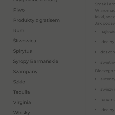
Smak i ar
Piwo
W aromac
lekki, so
Produkty z gratisem
Jak podaw
Rum
najlepi
Śliwowica
idealn
Spirytus
doskon
Syropy Barmańskie
świetni
Dlaczego 
Szampany
autent
Szkło
świeży 
Tequila
renomo
Virginia
idealny
Whisky