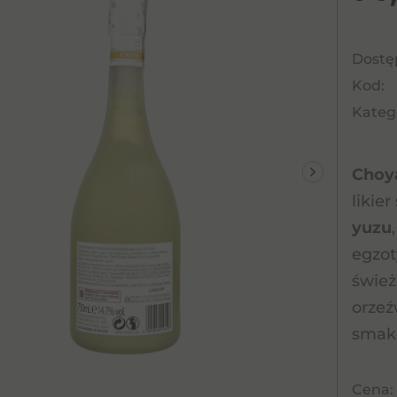
Dostę
Kod:
Katego
Choya
likie
yuzu
egzot
śwież
orzeź
smaka
Cena: