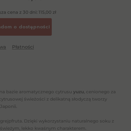
Zdjęcie poglądowe
sza cena z 30 dni:
115,00
zł
awa
Płatności
y na bazie aromatycznego cytrusu
yuzu
, cenionego za
cytrusowej świeżości z delikatną słodyczą tworzy
Japonii.
 grejpfruta. Dzięki wykorzystaniu naturalnego soku z
 świeżym, lekko kwaśnym charakterem.