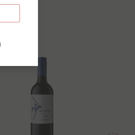
dukty
i