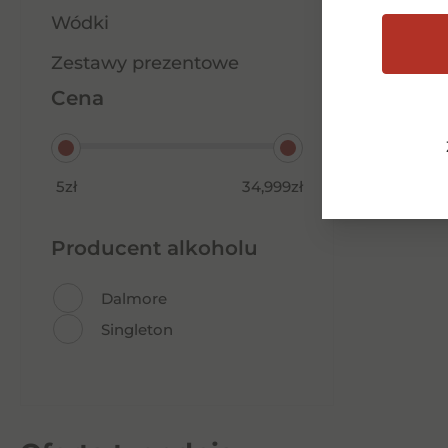
Wódki
Zestawy prezentowe
Cena
5zł
34,999zł
Producent alkoholu
Dalmore
Singleton