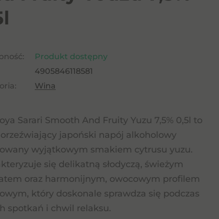
5l
pność:
Produkt dostępny
4905846118581
ria:
Wina
ya Sarari Smooth And Fruity Yuzu 7,5% 0,5l to
, orzeźwiający japoński napój alkoholowy
rowany wyjątkowym smakiem cytrusu yuzu.
kteryzuje się delikatną słodyczą, świeżym
atem oraz harmonijnym, owocowym profilem
wym, który doskonale sprawdza się podczas
ch spotkań i chwil relaksu.