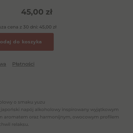
45,00
zł
sza cena z 30 dni:
45,00
zł
odaj do koszyka
awa
Płatności
oholowy o smaku yuzu
cy japoński napój alkoholowy inspirowany wyjątkowym
ieżym aromatem oraz harmonijnym, owocowym profilem
hwil relaksu.