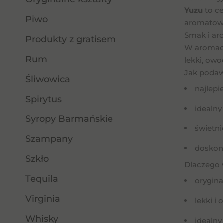
Yuzu
to ce
Piwo
aromatow
Smak i ar
Produkty z gratisem
W aromac
Rum
lekki, owo
Jak podaw
Śliwowica
najlepi
Spirytus
idealn
Syropy Barmańskie
świetni
Szampany
doskona
Szkło
Dlaczego 
Tequila
orygin
Virginia
lekki i
Whisky
idealny 