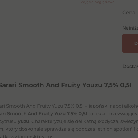
Zdjęcie poglądowe
Cena:
Najniż
D
Dost
arari Smooth And Fruity Youzu 7,5% 0,5l
ari Smooth And Fruity Yuzu 7,5% 0,5l – japoński napój alk
ari Smooth And Fruity Yuzu 7,5% 0,5l
to lekki, orzeźwiają
cytrusu
yuzu
. Charakteryzuje się delikatną słodyczą, św
 który doskonale sprawdza się podczas letnich spotkań i c
jątkowy japoński cytrus