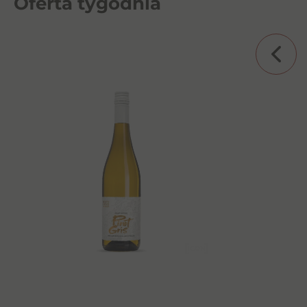
Oferta tygodnia
Aurvin Reserve Chardonney
0.75l BW
25,00
zł
Dowiedz się więcej