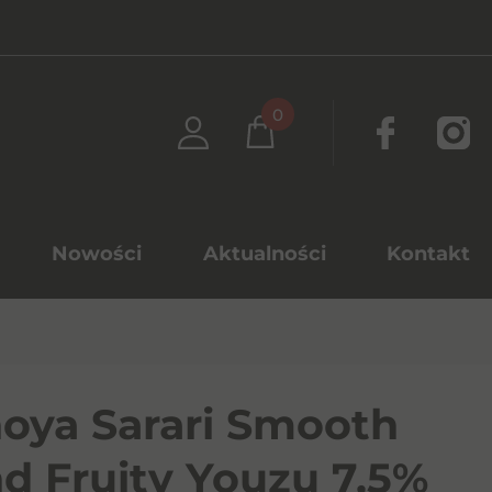
0
Nowości
Aktualności
Kontakt
oya Sarari Smooth
d Fruity Youzu 7,5%