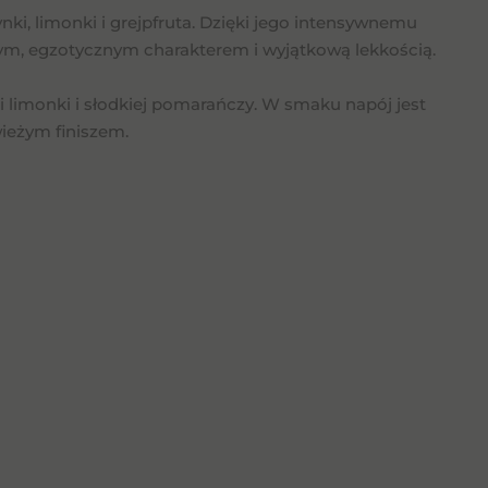
i, limonki i grejpfruta. Dzięki jego intensywnemu
ym, egzotycznym charakterem i wyjątkową lekkością.
i limonki i słodkiej pomarańczy. W smaku napój jest
wieżym finiszem.