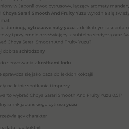
niony w Japonii owoc cytrusowy, łączący aromaty mandarynk
i
Choya Sarari Smooth And Fruity Yuzu
wyróżnia się śwież
omat
ie dominują
cytrusowe nuty yuzu
, z delikatnymi akcentam
cowy i przyjemnie orzeźwiający, z subtelną słodyczą oraz ś
ać Choya Sarari Smooth And Fruity Yuzu?
ej dobrze
schłodzony
y do serwowania z
kostkami lodu
e sprawdza się jako baza do lekkich koktajli
ły na letnie spotkania i imprezy
warto wybrać Choya Sarari Smooth And Fruity Yuzu 0,5l?
alny smak japońskiego cytrusu
yuzu
 orzeźwiający charakter
na lato i do koktajli