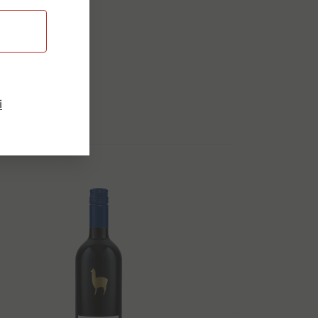
dukty
i