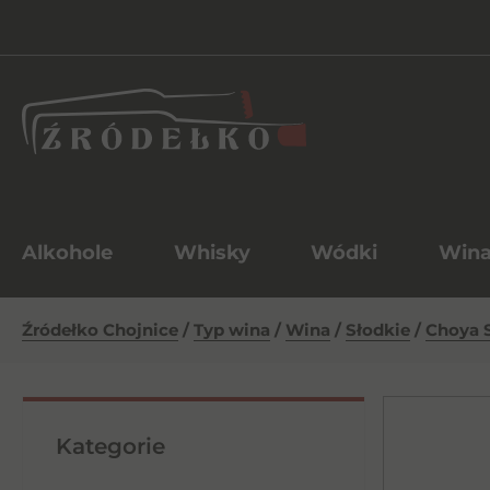
Alkohole
Whisky
Wódki
Win
Źródełko Chojnice
/
Typ wina
/
Wina
/
Słodkie
/
Choya S
Kategorie