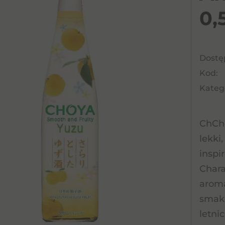
0,
Dostę
Kod:
Katego
ChCho
lekki
inspi
Chara
arom
smako
letni