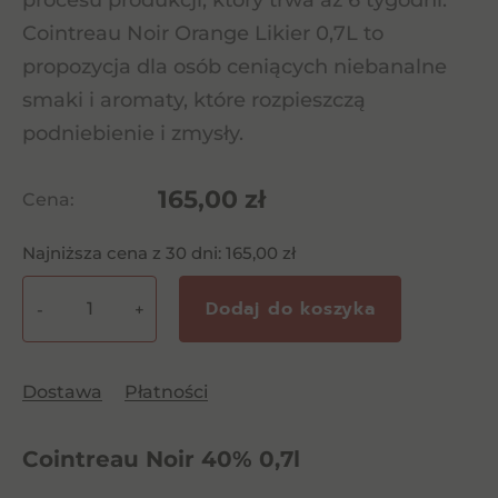
procesu produkcji, który trwa aż 6 tygodni.
Cointreau Noir Orange Likier 0,7L to
propozycja dla osób ceniących niebanalne
smaki i aromaty, które rozpieszczą
podniebienie i zmysły.
165,00
zł
Cena:
Najniższa cena z 30 dni:
165,00
zł
Dodaj do koszyka
-
+
ilość
Cointreau
Noir
Dostawa
Płatności
40%
0,7l
Cointreau Noir 40% 0,7l