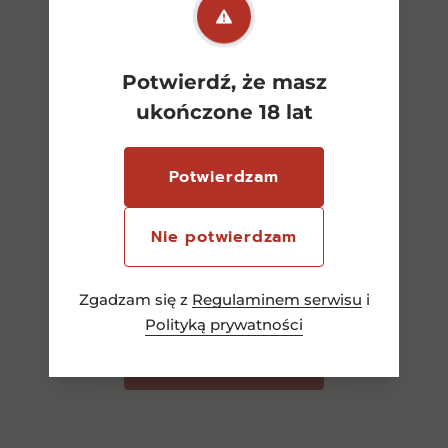
Potwierdź, że masz
ukończone 18 lat
Potwierdzam
Arrogant Frog Tutti Frutti
Blanc 0.75l BW
Nie potwierdzam
36,00
zł
Zgadzam się z
Regulaminem serwisu
i
Polityką prywatności
Dowiedz się więcej