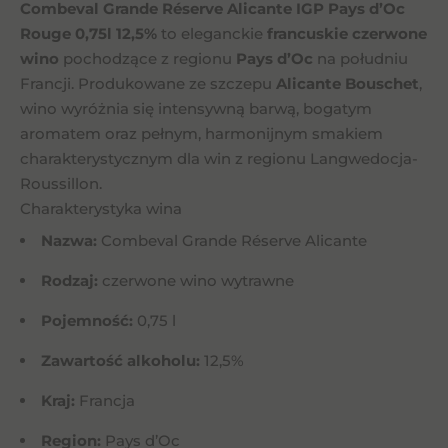
Combeval Grande Réserve Alicante IGP Pays d’Oc
Rouge 0,75l 12,5%
to eleganckie
francuskie czerwone
wino
pochodzące z regionu
Pays d’Oc
na południu
Francji. Produkowane ze szczepu
Alicante Bouschet
,
wino wyróżnia się intensywną barwą, bogatym
aromatem oraz pełnym, harmonijnym smakiem
charakterystycznym dla win z regionu Langwedocja-
Roussillon.
Charakterystyka wina
Nazwa:
Combeval Grande Réserve Alicante
Rodzaj:
czerwone wino wytrawne
Pojemność:
0,75 l
Zawartość alkoholu:
12,5%
Kraj:
Francja
Region:
Pays d’Oc