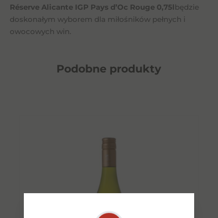
Réserve Alicante IGP Pays d’Oc Rouge 0,75l
będzie
doskonałym wyborem dla miłośników pełnych i
owocowych win.
Podobne
produkty