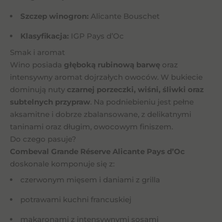
Szczep winogron:
Alicante Bouschet
Klasyfikacja:
IGP Pays d’Oc
Smak i aromat
Wino posiada
głęboką rubinową barwę
oraz
intensywny aromat dojrzałych owoców. W bukiecie
dominują nuty
czarnej porzeczki, wiśni, śliwki oraz
subtelnych przypraw
. Na podniebieniu jest pełne
aksamitne i dobrze zbalansowane, z delikatnymi
taninami oraz długim, owocowym finiszem.
Do czego pasuje?
Combeval Grande Réserve Alicante Pays d’Oc
doskonale komponuje się z:
czerwonym mięsem i daniami z grilla
potrawami kuchni francuskiej
makaronami z intensywnymi sosami