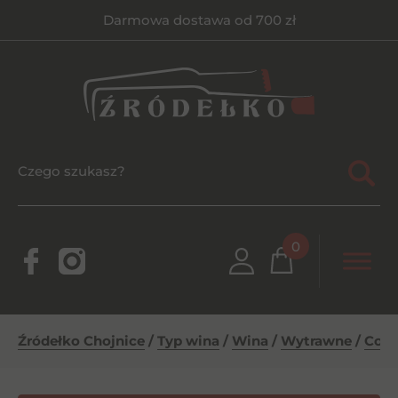
Darmowa dostawa od 700 zł
0
Źródełko Chojnice
/
Typ wina
/
Wina
/
Wytrawne
/
Comb