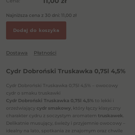
11,00
zł
Cena:
Najniższa cena z 30 dni:
11,00
zł
Dodaj do koszyka
Dostawa
Płatności
Cydr Dobroński Truskawka 0,75l 4,5%
Cydr Dobroński Truskawka 0,75l 4,5% – owocowy
cydr o smaku truskawki
Cydr Dobroński Truskawka 0,75l 4,5%
to lekki i
orzeźwiający
cydr smakowy
, który łączy klasyczny
charakter cydru z soczystym aromatem
truskawek
.
Delikatnie musujący, świeży i przyjemnie owocowy –
idealny na lato, spotkania ze znajomym oraz chwile