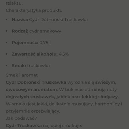
relaksu.
Charakterystyka produktu
Nazwa:
Cydr Dobroński Truskawka
Rodzaj:
cydr smakowy
Pojemność:
0,75 l
Zawartość alkoholu:
4,5%
Smak:
truskawka
Smak i aromat
Cydr Dobroński Truskawka
wyróżnia się
świeżym,
owocowym aromatem
. W bukiecie dominują nuty
dojrzałych truskawek, jabłek oraz lekkiej słodyczy
.
W smaku jest lekki, delikatnie musujący, harmonijny i
przyjemnie orzeźwiający.
Jak podawać?
Cydr Truskawka
najlepiej smakuje: