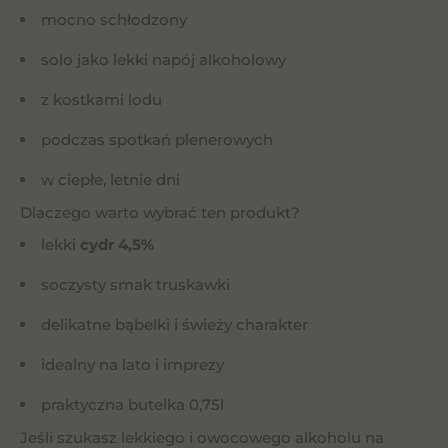
mocno schłodzony
solo jako lekki napój alkoholowy
z kostkami lodu
podczas spotkań plenerowych
w ciepłe, letnie dni
Dlaczego warto wybrać ten produkt?
lekki
cydr 4,5%
soczysty smak truskawki
delikatne bąbelki i świeży charakter
idealny na lato i imprezy
praktyczna butelka 0,75l
Jeśli szukasz lekkiego i owocowego alkoholu na