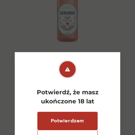
Cydr Dobroński Malina-
Limonka 0,75l 4,5%
11,00
zł
Potwierdź, że masz
ukończone 18 lat
Dowiedz się więcej
Potwierdzam