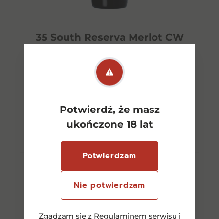
35 South Reserva Merlot CW
0,75l 14%
28,00
zł
Potwierdź, że masz
Dowiedz się więcej
ukończone 18 lat
Potwierdzam
Nie potwierdzam
Zgadzam się z
Regulaminem serwisu
i