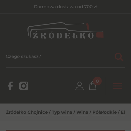
Darmowa dostawa od 700 zł
0
Źródełko Chojnice
/
Typ wina
/
Wina
/
Półsłodkie
/
El S