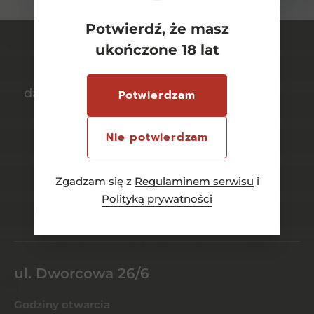
Potwierdź, że masz
ukończone 18 lat
darmowa dostawa
bezpieczny
Potwierdzam
od 700 zł
transport
Nie potwierdzam
Zgadzam się z
Regulaminem serwisu
i
bezpieczne
szeroki wybór
Polityką prywatności
płatności online
asortymentu
ul. Dworcowa 26/6
Godziny otwarcia