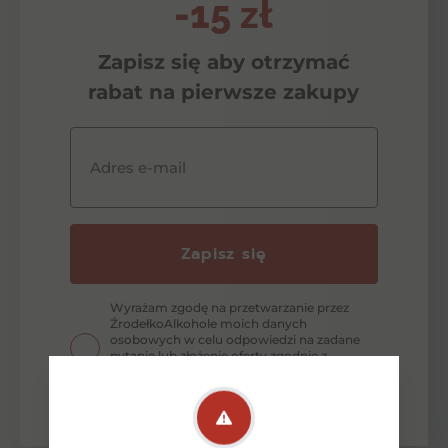
-15 zł
Zapisz się aby otrzymać
rabat na pierwsze zakupy
Adres e-mail
Zapisz się
Wyrażam zgodę na przetwarzanie przez
ŹrodełkoAlkohole moich danych
osobowych w celu odpowiedzi na zadane
pytanie lub złożenie oferty zgodnie z
zasadami ochrony danych osobowych
wyrażonych w Polityce Prywatności.