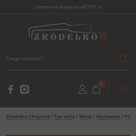
Darmowa dostawa od 700 zł
0
Źródełko Chojnice
/
Typ wina
/
Wina
/
Wytrawne
/
Fron