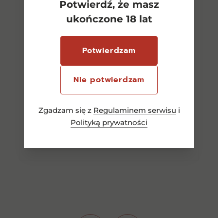
Potwierdź, że masz
ukończone 18 lat
Absolut Blue 0,7l 40%
Potwierdzam
Nie potwierdzam
62,00
zł
Zgadzam się z
Regulaminem serwisu
i
Polityką prywatności
Dowiedz się więcej