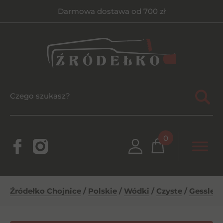
Darmowa dostawa od 700 zł
0
Źródełko Chojnice
/
Polskie
/
Wódki
/
Czyste
/
Gessler