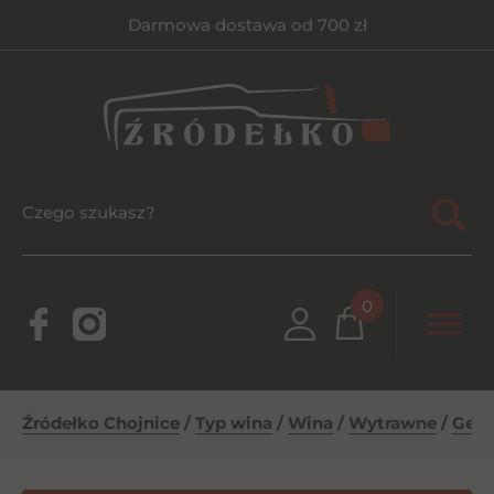
Darmowa dostawa od 700 zł
0
Źródełko Chojnice
/
Typ wina
/
Wina
/
Wytrawne
/
Get 