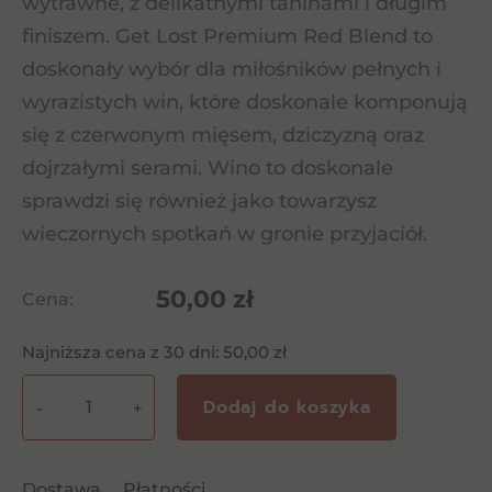
wytrawne, z delikatnymi taninami i długim
finiszem. Get Lost Premium Red Blend to
doskonały wybór dla miłośników pełnych i
wyrazistych win, które doskonale komponują
się z czerwonym mięsem, dziczyzną oraz
dojrzałymi serami. Wino to doskonale
sprawdzi się również jako towarzysz
wieczornych spotkań w gronie przyjaciół.
50,00
zł
Cena:
Najniższa cena z 30 dni:
50,00
zł
Dodaj do koszyka
-
+
ilość
Get
Lost
Dostawa
Płatności