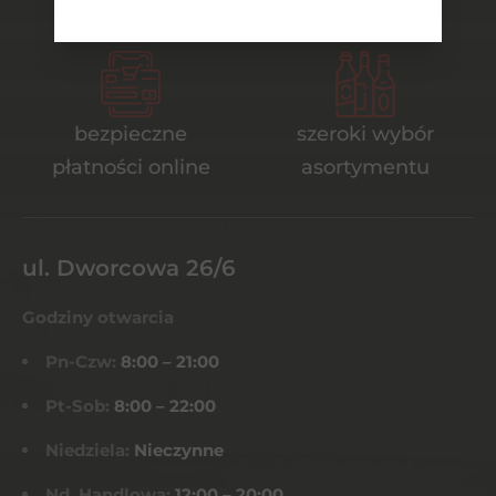
od 700 zł
transport
bezpieczne
szeroki wybór
płatności online
asortymentu
ul. Dworcowa 26/6
Godziny otwarcia
Pn-Czw:
8:00 – 21:00
Pt-Sob:
8:00 – 22:00
Niedziela:
Nieczynne
Nd. Handlowa:
12:00 – 20:00