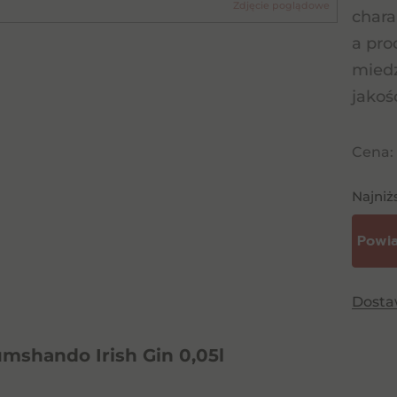
Zdjęcie poglądowe
chara
a pro
miedz
jakoś
Cena:
Najniż
Dost
mshando Irish Gin 0,05l