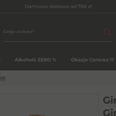
Darmowa dostawa od 700 zł
a
Alkohole ZERO %
Okazje Cenowe !!!
05l
Gi
Gi