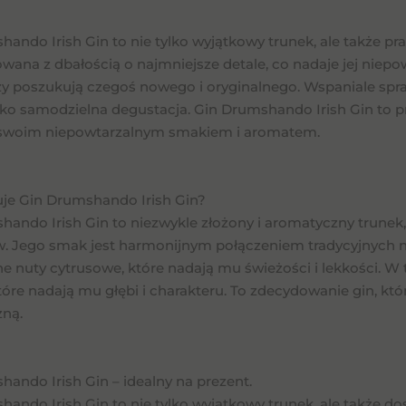
ando Irish Gin to nie tylko wyjątkowy trunek, ale także pra
wana z dbałością o najmniejsze detale, co nadaje jej niepo
zy poszukują czegoś nowego i oryginalnego. Wspaniale spraw
ako samodzielna degustacja. Gin Drumshando Irish Gin to p
swoim niepowtarzalnym smakiem i aromatem.
je Gin Drumshando Irish Gin?
hando Irish Gin to niezwykle złożony i aromatyczny trunek
. Jego smak jest harmonijnym połączeniem tradycyjnych 
ne nuty cytrusowe, które nadają mu świeżości i lekkości. 
które nadają mu głębi i charakteru. To zdecydowanie gin, k
ną.
ando Irish Gin – idealny na prezent.
ando Irish Gin to nie tylko wyjątkowy trunek, ale także do