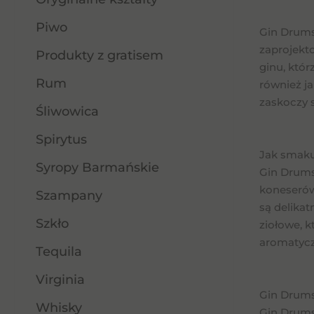
Piwo
Gin Drumsh
zaprojekto
Produkty z gratisem
ginu, któr
Rum
również j
zaskoczy 
Śliwowica
Spirytus
Jak smaku
Syropy Barmańskie
Gin Drums
koneserów
Szampany
są delikat
Szkło
ziołowe, 
aromatycz
Tequila
Virginia
Gin Drumsh
Whisky
Gin Drumsh