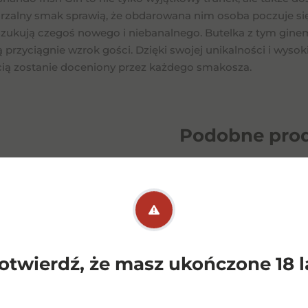
arzalny smak sprawią, że obdarowana nim osoba poczuje się
szukują czegoś nowego i niebanalnego. Butelka z tym ginem 
przyciągnie wzrok gości. Dzięki swojej unikalności i wysoki
ią zostanie doceniony przez każdego smakosza.
Podobne
pro
otwierdź, że masz ukończone 18 l