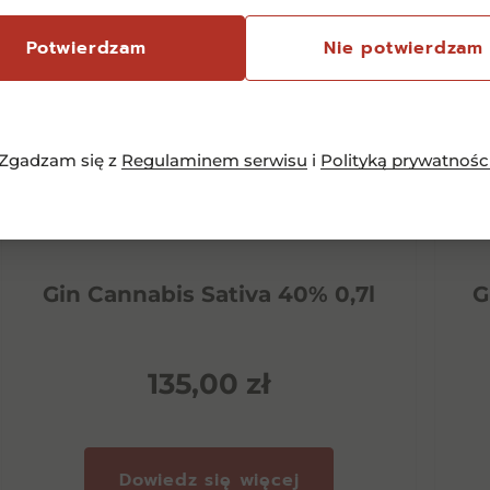
Potwierdzam
Nie potwierdzam
Zgadzam się z
Regulaminem serwisu
i
Polityką prywatnośc
Gin Cannabis Sativa 40% 0,7l
G
135,00
zł
Dowiedz się więcej