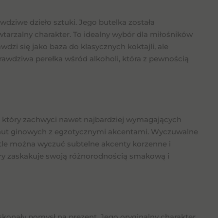
wdziwe dzieło sztuki. Jego butelka została
wtarzalny charakter. To idealny wybór dla miłośników
dzi się jako baza do klasycznych koktajli, ale
rawdziwa perełka wśród alkoholi, która z pewnością
, który zachwyci nawet najbardziej wymagających
nut ginowych z egzotycznymi akcentami. Wyczuwalne
W tle można wyczuć subtelne akcenty korzenne i
tóry zaskakuje swoją różnorodnością smakową i
skonały pomysł na prezent. Jego oryginalny charakter