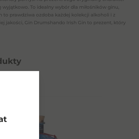
 wyjątkowo. To idealny wybór dla miłośników ginu,
to prawdziwa ozdoba każdej kolekcji alkoholi i z
ej jakości, Gin Drumshando Irish Gin to prezent, który
dukty
at