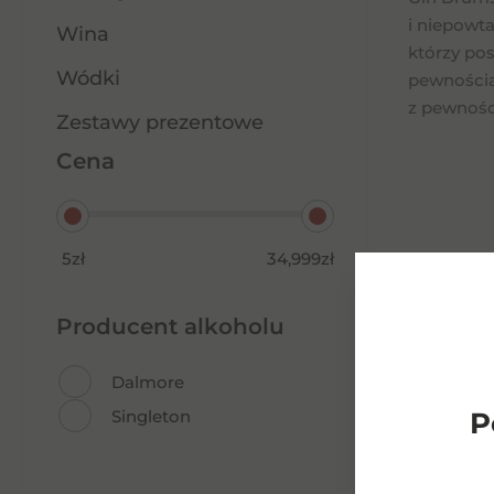
i niepowt
Wina
którzy po
Wódki
pewnością 
z pewnośc
Zestawy prezentowe
Cena
5zł
34,999zł
Producent alkoholu
Dalmore
P
Singleton