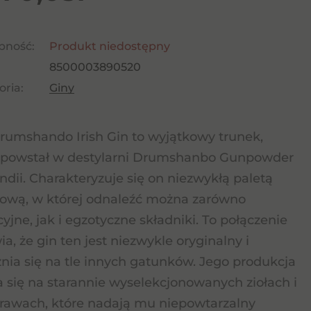
pność:
Produkt niedostępny
8500003890520
ria:
Giny
rumshando Irish Gin to wyjątkowy trunek,
 powstał w destylarni Drumshanbo Gunpowder
andii. Charakteryzuje się on niezwykłą paletą
wą, w której odnaleźć można zarówno
cyjne, jak i egzotyczne składniki. To połączenie
ia, że gin ten jest niezwykle oryginalny i
nia się na tle innych gatunków. Jego produkcja
a się na starannie wyselekcjonowanych ziołach i
rawach, które nadają mu niepowtarzalny