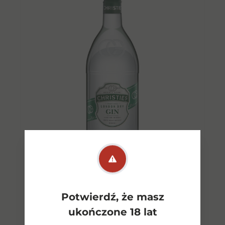
Christies London Dry Gin
0,7l
Potwierdź, że masz
64,00
zł
ukończone 18 lat