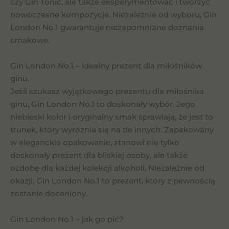
czy Gin Tonic, ale także eksperymentować i tworzyć
nowoczesne kompozycje. Niezależnie od wyboru, Gin
London No.1 gwarantuje niezapomniane doznania
smakowe.
Gin London No.1 – idealny prezent dla miłośników
ginu.
Jeśli szukasz wyjątkowego prezentu dla miłośnika
ginu, Gin London No.1 to doskonały wybór. Jego
niebieski kolor i oryginalny smak sprawiają, że jest to
trunek, który wyróżnia się na tle innych. Zapakowany
w eleganckie opakowanie, stanowi nie tylko
doskonały prezent dla bliskiej osoby, ale także
ozdobę dla każdej kolekcji alkoholi. Niezależnie od
okazji, Gin London No.1 to prezent, który z pewnością
zostanie doceniony.
Gin London No.1 – jak go pić?