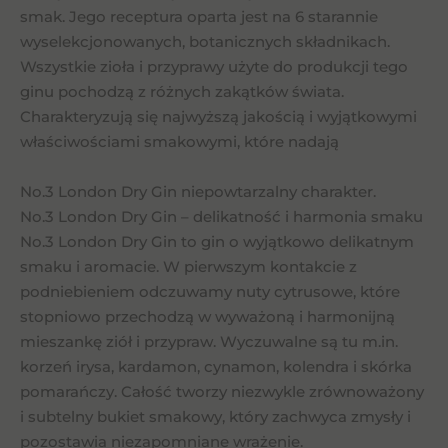
smak. Jego receptura oparta jest na 6 starannie
wyselekcjonowanych, botanicznych składnikach.
Wszystkie zioła i przyprawy użyte do produkcji tego
ginu pochodzą z różnych zakątków świata.
Charakteryzują się najwyższą jakością i wyjątkowymi
właściwościami smakowymi, które nadają
No.3 London Dry Gin niepowtarzalny charakter.
No.3 London Dry Gin – delikatność i harmonia smaku
No.3 London Dry Gin to gin o wyjątkowo delikatnym
smaku i aromacie. W pierwszym kontakcie z
podniebieniem odczuwamy nuty cytrusowe, które
stopniowo przechodzą w wyważoną i harmonijną
mieszankę ziół i przypraw. Wyczuwalne są tu m.in.
korzeń irysa, kardamon, cynamon, kolendra i skórka
pomarańczy. Całość tworzy niezwykle zrównoważony
i subtelny bukiet smakowy, który zachwyca zmysły i
pozostawia niezapomniane wrażenie.