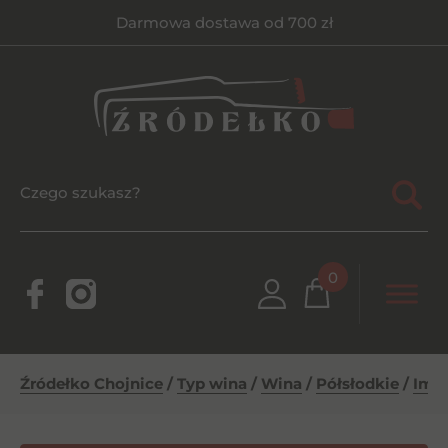
Darmowa dostawa od 700 zł
0
Źródełko Chojnice
/
Typ wina
/
Wina
/
Półsłodkie
/
Imig