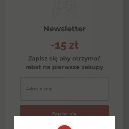
Newsletter
-15 zł
Zapisz się aby otrzymać
rabat na pierwsze zakupy
Adres e-mail
Zapisz się