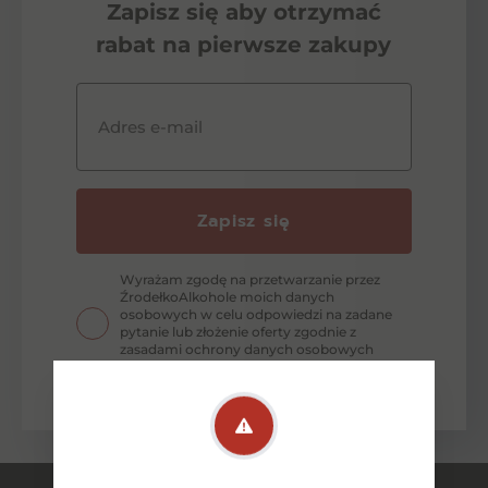
Zapisz się aby otrzymać
rabat na pierwsze zakupy
Adres e-mail
Zapisz się
Wyrażam zgodę na przetwarzanie przez
ŹrodełkoAlkohole moich danych
osobowych w celu odpowiedzi na zadane
pytanie lub złożenie oferty zgodnie z
zasadami ochrony danych osobowych
wyrażonych w Polityce Prywatności.