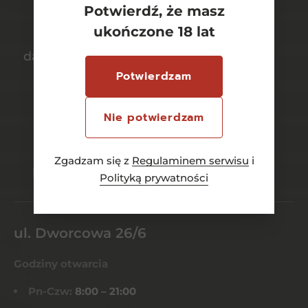
Potwierdź, że masz
ukończone 18 lat
darmowa dostawa
bezpieczny
Potwierdzam
od 700 zł
transport
Nie potwierdzam
bezpieczne
szeroki wybór
Zgadzam się z
Regulaminem serwisu
i
płatności online
asortymentu
Polityką prywatności
ul. Dworcowa 26/6
Godziny otwarcia
Pn-Czw:
8:00 – 21:00