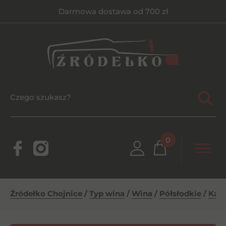
Darmowa dostawa od 700 zł
0
Źródełko Chojnice
/
Typ wina
/
Wina
/
Półsłodkie
/
Kakh