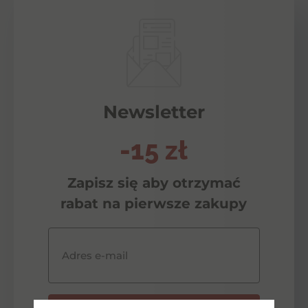
Newsletter
-15 zł
Zapisz się aby otrzymać
rabat na pierwsze zakupy
Adres e-mail