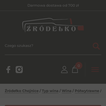
Darmowa dostawa od 700 zł
0
Źródełko Chojnice
/
Typ wina
/
Wina
/
Półwytrawne
/
K