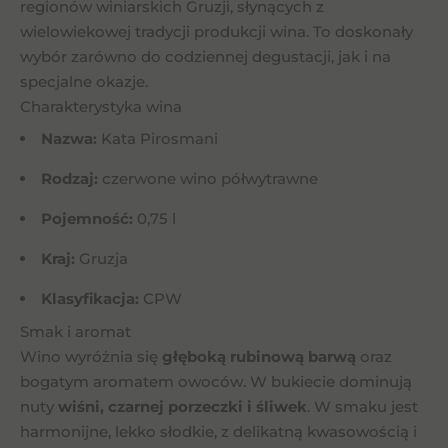
regionów winiarskich Gruzji, słynących z
wielowiekowej tradycji produkcji wina. To doskonały
wybór zarówno do codziennej degustacji, jak i na
specjalne okazje.
Charakterystyka wina
Nazwa:
Kata Pirosmani
Rodzaj:
czerwone wino półwytrawne
Pojemność:
0,75 l
Kraj:
Gruzja
Klasyfikacja:
CPW
Smak i aromat
Wino wyróżnia się
głęboką rubinową barwą
oraz
bogatym aromatem owoców. W bukiecie dominują
nuty
wiśni, czarnej porzeczki i śliwek
. W smaku jest
harmonijne, lekko słodkie, z delikatną kwasowością i