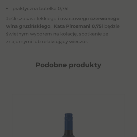
praktyczna butelka 0,75l
Jeśli szukasz lekkiego i owocowego
czerwonego
wina gruzińskiego
,
Kata Pirosmani 0,75l
będzie
świetnym wyborem na kolację, spotkanie ze
znajomymi lub relaksujący wieczór.
Podobne
produkty
O