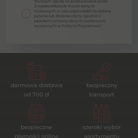
Wyrażam zgodę na przetwarzanie przez
ŹrodełkoAlkohole moich danych
osobowych w celu odpowiedzi na zadane
pytanie lub złożenie oferty zgodnie z
zasadami ochrony danych osobowych
wyrażonych w Polityce Prywatności.
darmowa dostawa
bezpieczny
od 700 zł
transport
bezpieczne
szeroki wybór
płatności online
asortymentu