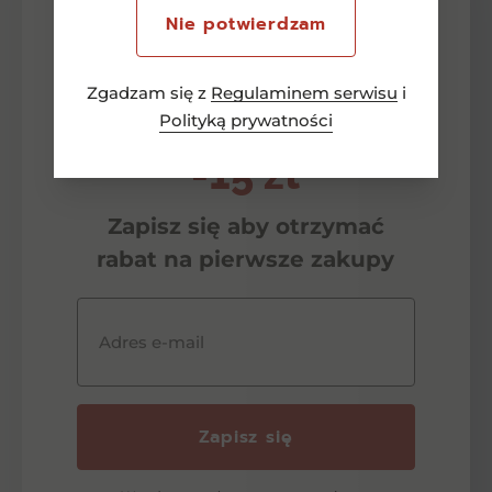
Nie potwierdzam
Zgadzam się z
Regulaminem serwisu
i
Newsletter
Polityką prywatności
-15 zł
Zapisz się aby otrzymać
rabat na pierwsze zakupy
Adres e-mail
Zapisz się