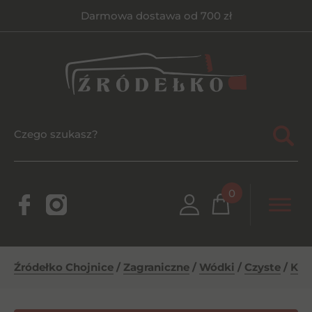
Darmowa dostawa od 700 zł
0
Źródełko Chojnice
/
Zagraniczne
/
Wódki
/
Czyste
/
Khor