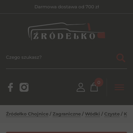
Darmowa dostawa od 700 zł
0
Źródełko Chojnice
/
Zagraniczne
/
Wódki
/
Czyste
/
Kho