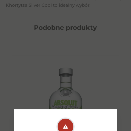
Khortytsa Silver Cool to idealny wybór.
Podobne
produkty