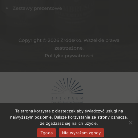
Zestawy prezentowe
Copyright © 2026 Żródełko. Wszelkie prawa
zastrzeżone.
Polityka prywatności
Ta strona korzysta z ciasteczek aby świadczyć usługi na
najwyższym poziomie. Dalsze korzystanie ze strony oznacza,
że zgadzasz się na ich użycie.
Projekt współfinansowany ze środków EFRR. Numer umowy o
Zgoda
Nie wyrażam zgody
powierzenie gruntu: UDG-SPE.04.2023/106