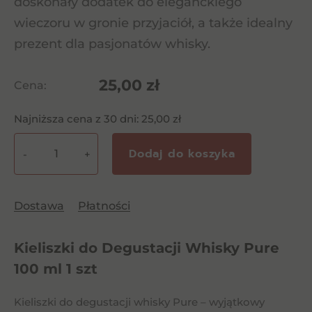
doskonały dodatek do eleganckiego
wieczoru w gronie przyjaciół, a także idealny
prezent dla pasjonatów whisky.
25,00
zł
Cena:
Najniższa cena z 30 dni:
25,00
zł
Dodaj do koszyka
-
+
ilość
Kieliszki
do
Dostawa
Płatności
Degustacji
Whisky
Kieliszki do Degustacji Whisky Pure
Pure
100
100 ml 1 szt
ml
1
Kieliszki do degustacji whisky Pure – wyjątkowy