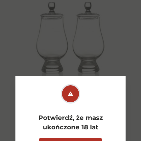
Oficjal Szklanka Do Whisky
Potwierdź, że masz
Glencairn Glass 2 szt +
ukończone 18 lat
pokrywka