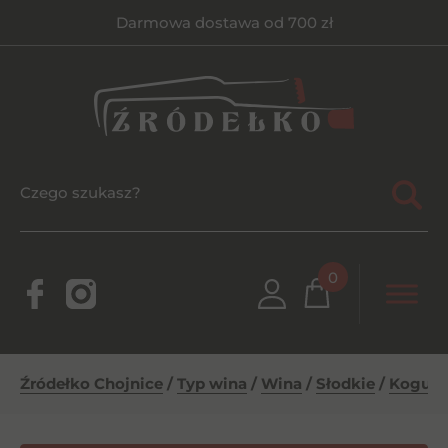
Darmowa dostawa od 700 zł
0
Źródełko Chojnice
/
Typ wina
/
Wina
/
Słodkie
/
Kogut B