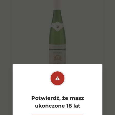
Alsace Pinot Gris BW 0,75l
Maurice Schuller
Potwierdź, że masz
ukończone 18 lat
70,00
zł