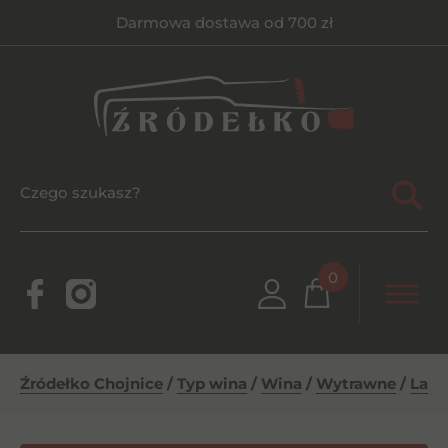
Darmowa dostawa od 700 zł
0
Źródełko Chojnice
/
Typ wina
/
Wina
/
Wytrawne
/
La M