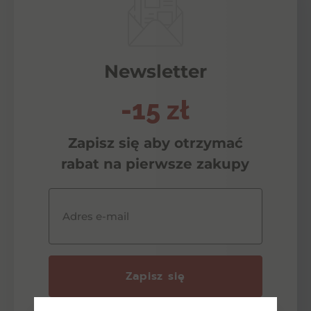
Newsletter
-15 zł
Zapisz się aby otrzymać
rabat na pierwsze zakupy
Adres e-mail
Zapisz się