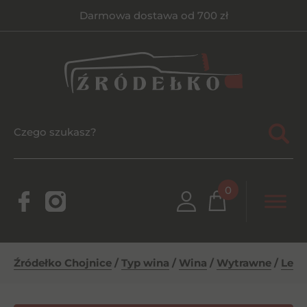
Darmowa dostawa od 700 zł
0
Źródełko Chojnice
/
Typ wina
/
Wina
/
Wytrawne
/
Levo