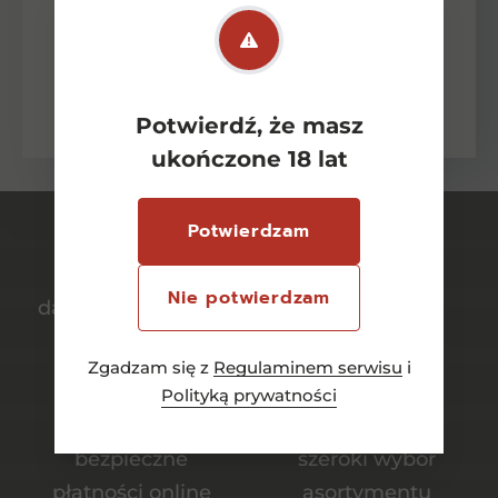
Wyrażam zgodę na przetwarzanie przez
ŹrodełkoAlkohole moich danych
osobowych w celu odpowiedzi na zadane
pytanie lub złożenie oferty zgodnie z
zasadami ochrony danych osobowych
wyrażonych w Polityce Prywatności.
Potwierdź, że masz
ukończone 18 lat
Potwierdzam
Nie potwierdzam
darmowa dostawa
bezpieczny
od 700 zł
transport
Zgadzam się z
Regulaminem serwisu
i
Polityką prywatności
bezpieczne
szeroki wybór
płatności online
asortymentu