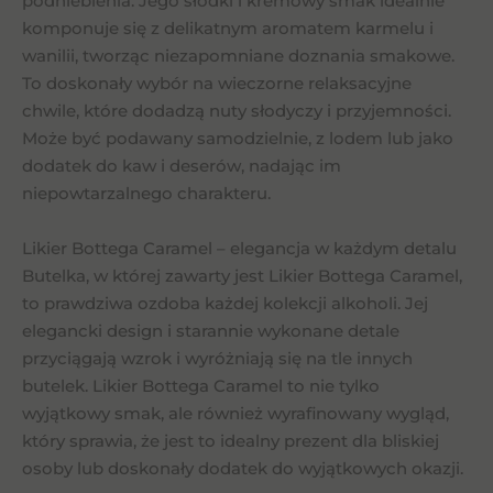
podniebienia. Jego słodki i kremowy smak idealnie
komponuje się z delikatnym aromatem karmelu i
wanilii, tworząc niezapomniane doznania smakowe.
To doskonały wybór na wieczorne relaksacyjne
chwile, które dodadzą nuty słodyczy i przyjemności.
Może być podawany samodzielnie, z lodem lub jako
dodatek do kaw i deserów, nadając im
niepowtarzalnego charakteru.
Likier Bottega Caramel – elegancja w każdym detalu
Butelka, w której zawarty jest Likier Bottega Caramel,
to prawdziwa ozdoba każdej kolekcji alkoholi. Jej
elegancki design i starannie wykonane detale
przyciągają wzrok i wyróżniają się na tle innych
butelek. Likier Bottega Caramel to nie tylko
wyjątkowy smak, ale również wyrafinowany wygląd,
który sprawia, że jest to idealny prezent dla bliskiej
osoby lub doskonały dodatek do wyjątkowych okazji.