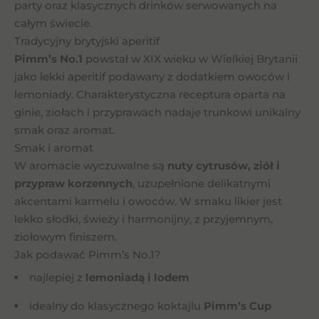
party oraz klasycznych drinków serwowanych na
całym świecie.
Tradycyjny brytyjski aperitif
Pimm’s No.1
powstał w XIX wieku w Wielkiej Brytanii
jako lekki aperitif podawany z dodatkiem owoców i
lemoniady. Charakterystyczna receptura oparta na
ginie, ziołach i przyprawach nadaje trunkowi unikalny
smak oraz aromat.
Smak i aromat
W aromacie wyczuwalne są
nuty cytrusów, ziół i
przypraw korzennych
, uzupełnione delikatnymi
akcentami karmelu i owoców. W smaku likier jest
lekko słodki, świeży i harmonijny, z przyjemnym,
ziołowym finiszem.
Jak podawać Pimm’s No.1?
najlepiej z
lemoniadą i lodem
idealny do klasycznego koktajlu
Pimm’s Cup