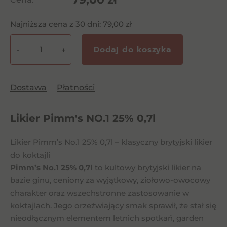
Najniższa cena z 30 dni:
79,00
zł
Dodaj do koszyka
-
+
ilość
Likier
Pimm's
Dostawa
Płatności
NO.1
25%
Likier Pimm's NO.1 25% 0,7l
0,7l
Likier Pimm’s No.1 25% 0,7l – klasyczny brytyjski likier
do koktajli
Pimm’s No.1 25% 0,7l
to kultowy brytyjski likier na
bazie ginu, ceniony za wyjątkowy, ziołowo-owocowy
charakter oraz wszechstronne zastosowanie w
koktajlach. Jego orzeźwiający smak sprawił, że stał się
nieodłącznym elementem letnich spotkań, garden