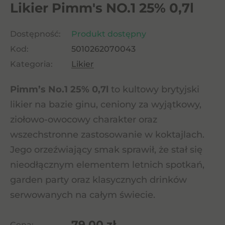
Likier Pimm's NO.1 25% 0,7l
Dostępność:
Produkt dostępny
Kod:
5010262070043
Kategoria:
Likier
Pimm’s No.1 25% 0,7l
to kultowy brytyjski
likier na bazie ginu, ceniony za wyjątkowy,
ziołowo-owocowy charakter oraz
wszechstronne zastosowanie w koktajlach.
Jego orzeźwiający smak sprawił, że stał się
nieodłącznym elementem letnich spotkań,
garden party oraz klasycznych drinków
serwowanych na całym świecie.
79,00
zł
Cena: