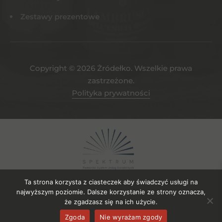
Zestawy prezentowe
Copyright © 2026 Żródełko. Wszelkie prawa
zastrzeżone.
Polityka prywatności
Ta strona korzysta z ciasteczek aby świadczyć usługi na
najwyższym poziomie. Dalsze korzystanie ze strony oznacza,
że zgadzasz się na ich użycie.
Projekt współfinansowany ze środków EFRR. Numer umowy o
Zgoda
Nie wyrażam zgody
powierzenie gruntu: UDG-SPE.04.2023/106