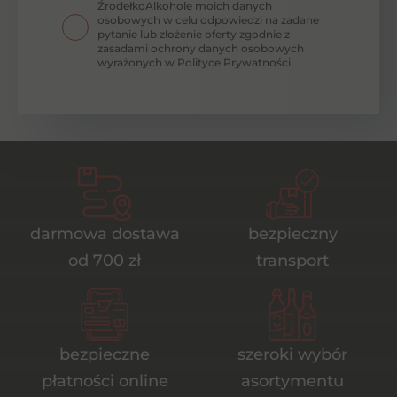
ŹrodełkoAlkohole moich danych
osobowych w celu odpowiedzi na zadane
pytanie lub złożenie oferty zgodnie z
zasadami ochrony danych osobowych
wyrażonych w Polityce Prywatności.
darmowa dostawa
bezpieczny
od 700 zł
transport
bezpieczne
szeroki wybór
płatności online
asortymentu