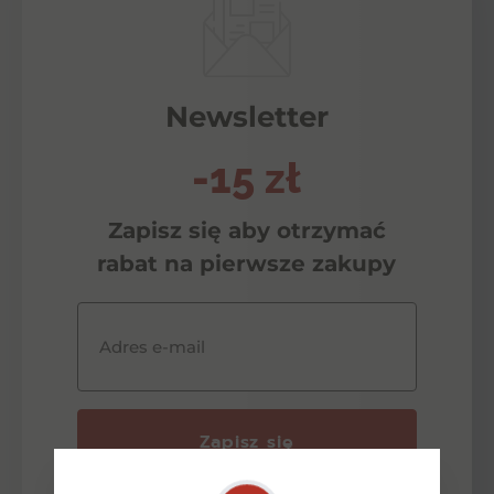
Newsletter
-15 zł
Zapisz się aby otrzymać
rabat na pierwsze zakupy
Adres e-mail
Zapisz się