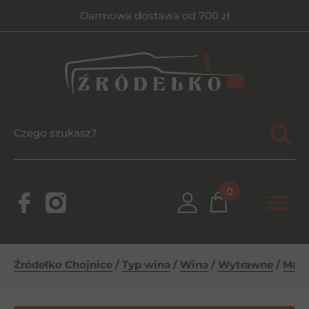
Darmowa dostawa od 700 zł
0
Źródełko Chojnice
/
Typ wina
/
Wina
/
Wytrawne
/
Mara