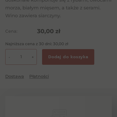
doskonale komponuje się z rybami, owocami
morza, białym mięsem, a także z serami.
Wino zawiera siarczyny.
30,00
zł
Cena:
Najniższa cena z 30 dni:
30,00
zł
Dodaj do koszyka
-
+
ilość
Marani
Telavuri
Dostawa
Płatności
CW
0.75l