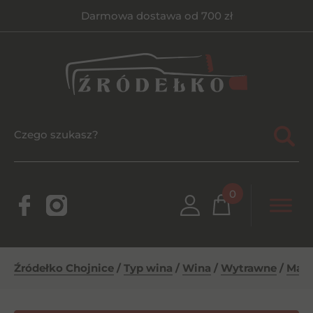
Darmowa dostawa od 700 zł
0
Źródełko Chojnice
/
Typ wina
/
Wina
/
Wytrawne
/
Mara