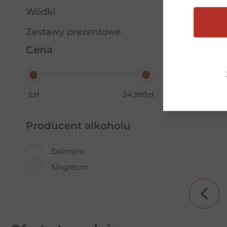
Wódki
Zestawy prezentowe
Cena
5zł
34,999zł
Producent alkoholu
Dalmore
Singleton