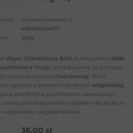
pność:
Produkt niedostępny
4867616024075
ria:
Wina
ni Vegan Chardonnay B/W
to eleganckie
białe
wytrawne z Gruzji
, produkowane ze znanego
łym świecie szczepu
Chardonnay
. Wino
aje zgodnie z zasadami produkcji
wegańskiej
,
życia składników pochodzenia zwierzęcego,
i czemu jest doskonałym wyborem dla osób na
e wegańskiej i wegetariańskiej.
36,00
zł