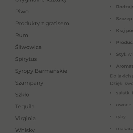
Rodzaj:
Piwo
Szczep
Produkty z gratisem
Kraj po
Rum
Produc
Śliwowica
Styl:
wi
Spirytus
Aromat
Syropy Barmańskie
Do jakich
Szampany
Dzięki sw
sałatki
Szkło
owoce 
Tequila
ryby
Virginia
makaro
Whisky