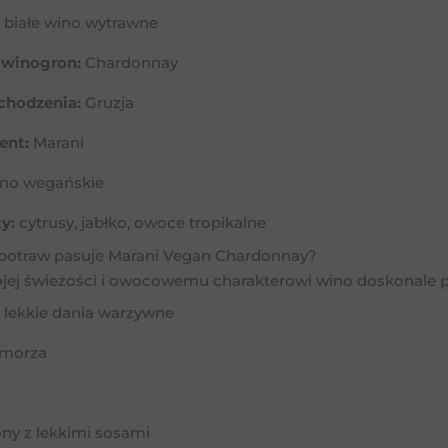
białe wino wytrawne
 winogron:
Chardonnay
chodzenia:
Gruzja
ent:
Marani
no wegańskie
y:
cytrusy, jabłko, owoce tropikalne
 potraw pasuje Marani Vegan Chardonnay?
ojej świeżości i owocowemu charakterowi wino doskonale pa
 i lekkie dania warzywne
morza
ny z lekkimi sosami