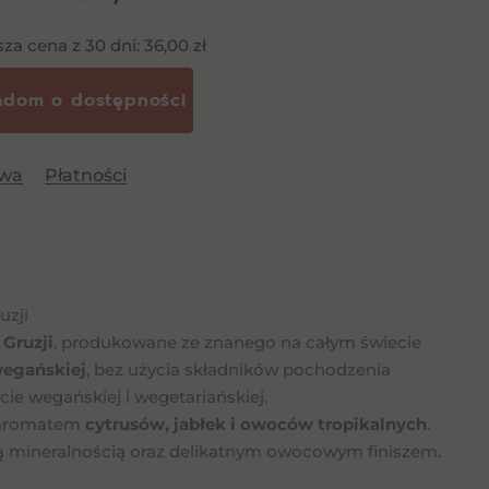
sza cena z 30 dni:
36,00
zł
awa
Płatności
uzji
 Gruzji
, produkowane ze znanego na całym świecie
egańskiej
, bez użycia składników pochodzenia
ie wegańskiej i wegetariańskiej.
m aromatem
cytrusów, jabłek i owoców tropikalnych
.
lną mineralnością oraz delikatnym owocowym finiszem.