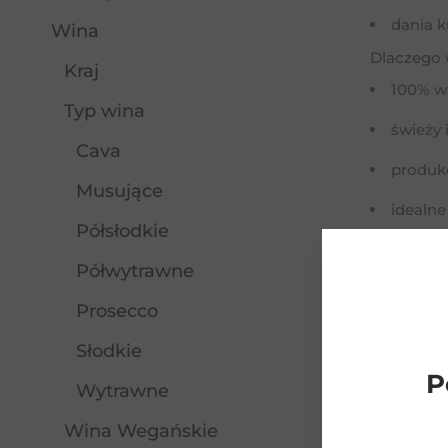
dania k
Wina
Dlaczego 
Kraj
100% w
Typ wina
świeży 
Cava
produk
Musujące
idealne
Półsłodkie
Słowa klu
marani ve
Półwytrawne
wine, wyt
Prosecco
Słodkie
P
Wytrawne
Wina Wegańskie