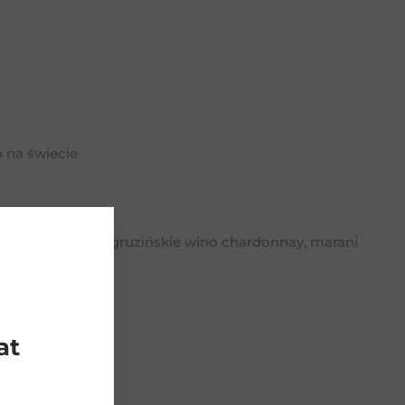
 na świecie
wegańskie białe, gruzińskie wino chardonnay, marani
at
dukty