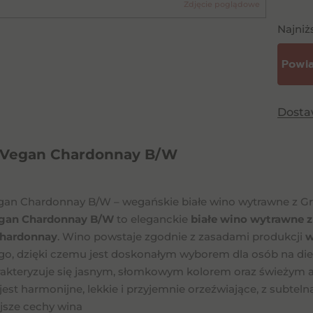
Zdjęcie poglądowe
Najniż
Dost
 Vegan Chardonnay B/W
gan Chardonnay B/W – wegańskie białe wino wytrawne z Gr
egan Chardonnay B/W
to eleganckie
białe wino wytrawne z
hardonnay
. Wino powstaje zgodnie z zasadami produkcji
w
go, dzięki czemu jest doskonałym wyborem dla osób na diec
akteryzuje się jasnym, słomkowym kolorem oraz świeży
est harmonijne, lekkie i przyjemnie orzeźwiające, z subte
jsze cechy wina