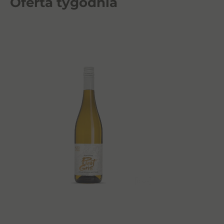
Oferta tygodnia
Aves del Sur Sauvignon Blanc
0,75l 12%
30,00
zł
Dowiedz się więcej