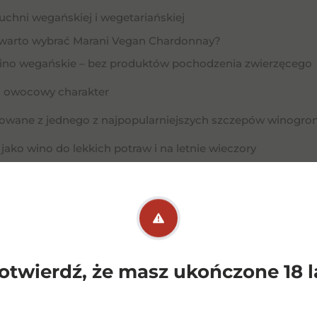
uchni wegańskiej i wegetariańskiej
warto wybrać Marani Vegan Chardonnay?
ino wegańskie – bez produktów pochodzenia zwierzęcego
i owocowy charakter
owane z jednego z najpopularniejszych szczepów winogron
 jako wino do lekkich potraw i na letnie wieczory
czowe
gan chardonnay, białe wino gruzja, wino chardonnay, wino 
rawne białe wino
otwierdź, że masz ukończone 18 l
Podobne
pro