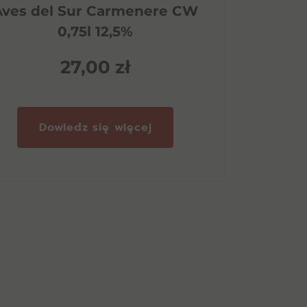
Aves del Sur Carmenere CW
Amar
0,75l 12,5%
Vint
27,00
zł
Dowiedz się więcej