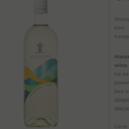
Dostę
Kod:
Katego
Mara
wino 
na ca
powst
bez u
dzięk
dieci
Cena: