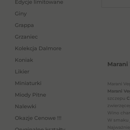
Edycje limitowane
Giny
Grappa
Grzaniec
Kolekcja Dalmore
Koniak
Marani
Likier
Miniaturki
Marani Ve
Marani V
Miody Pitne
szczepu
C
zwierzęce
Nalewki
Wino char
Okazje Cenowe !!!
W smaku j
Najważnie
Oryginalne kształty