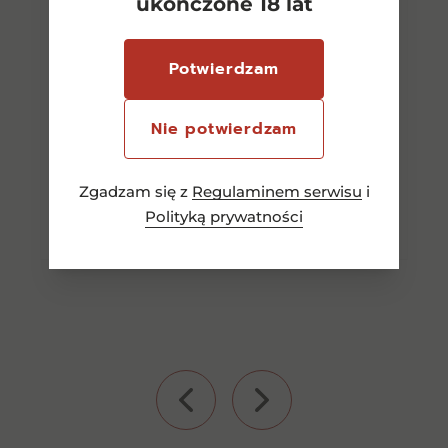
ukończone 18 lat
Arrogant Frog Tutti Frutti
Rouge 0,75l CW
Potwierdzam
36,00
zł
Nie potwierdzam
Dodaj do koszyka
Zgadzam się z
Regulaminem serwisu
i
Polityką prywatności