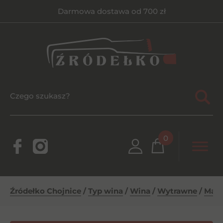
Darmowa dostawa od 700 zł
0
Źródełko Chojnice
/
Typ wina
/
Wina
/
Wytrawne
/
Mara