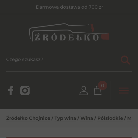
Darmowa dostawa od 700 zł
0
Źródełko Chojnice
/
Typ wina
/
Wina
/
Półsłodkie
/
Marc