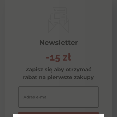
Newsletter
-15 zł
Zapisz się aby otrzymać
rabat na pierwsze zakupy
Adres e-mail