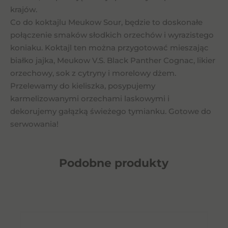
krajów.
Co do koktajlu Meukow Sour, będzie to doskonałe
połączenie smaków słodkich orzechów i wyrazistego
koniaku. Koktajl ten można przygotować mieszając
białko jajka, Meukow V.S. Black Panther Cognac, likier
orzechowy, sok z cytryny i morelowy dżem.
Przelewamy do kieliszka, posypujemy
karmelizowanymi orzechami laskowymi i
dekorujemy gałązką świeżego tymianku. Gotowe do
serwowania!
Podobne
produkty