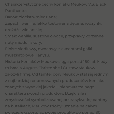
Charakterystyczne cechy koniaku Meukow V.S. Black
Panther to:
Barwa: złocisto-miedziana;
Zapach: wanilia, lekko tostowana dębina, rodzynki,
drożdże winiarskie;
Smak: wanilia, suszone owoce, przyprawy korzenne,
nuty miodu i skóry;
Finisz: słodkawy, owocowy, z akcentami gałki
muszkatołowej i anyżu.
Historia koniaków Meukow sięga ponad 150 lat, kiedy
to bracia August-Christophe i Gustaw Meukow
założyli firmę. Od tamtej pory Meukow stał się jednym
z najbardziej renomowanych producentów koniaku,
znanych z wysokiej jakości i niepowtarzalnego
charakteru swoich produktów. Dzięki sile i
zmysłowości symbolizowanej przez sylwetkę pantery
na butelkach, Meukow zdobył uznanie na całym
świecie, eksportując swoje produkty do ponad 80