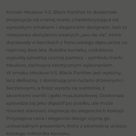
Koniak Meukow V.S. Black Panther to doskonała
propozycja od znanej marki, charakteryzująca się
wyrazistym smakiem i eleganckim designem. Jest to
mieszanka destylatów zwanych „eau de vie”, które
dojrzewały w beczkach z francuskiego dębu przez co
najmniej dwa lata. Butelka koniaku, ozdobiona
wypukłą sylwetką czarnej pantery – symbolu marki
Meukow, zachwyca estetycznym wykonaniem.
W smaku Meukow V.S. Black Panther jest wyraźny,
lecz delikatny, z dominującymi nutami drzewnymi i
beczkowymi, a finisz wyraża się subtelnie, z
akcentami wanilii i gałki muszkatołowej. Doskonale
sprawdza się jako digestif po posiłku, ale może
również stanowić inspirację do eleganckich koktajli.
Przystępna cena i elegancki design czynią go
uniwersalnym prezentem, który z pewnością ucieszy
każdego miłośnika koniaku.