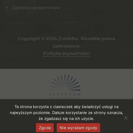
Zestawy prezentowe
Copyright © 2026 Żródełko. Wszelkie prawa
zastrzeżone.
Polityka prywatności
Ta strona korzysta z ciasteczek aby świadczyć usługi na
najwyższym poziomie. Dalsze korzystanie ze strony oznacza,
że zgadzasz się na ich użycie.
Projekt współfinansowany ze środków EFRR. Numer umowy o
Zgoda
Nie wyrażam zgody
powierzenie gruntu: UDG-SPE.04.2023/106